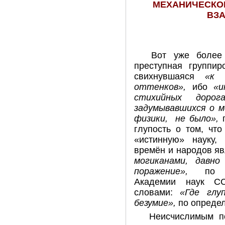
МЕХАНИЧЕСКО
ВЗ
Вот уже более 
преступная группир
свихнувшаяся
«к и
оттенков»,
ибо
«ин
стихийных дорог
задумывавшихся о м
физики, не было»,
п
глупость о том, чт
«истинную» науку
времён и народов я
могиканами, давн
поражение»,
по 
Академии наук С
словами:
«Где глу
безумие»,
по опреде
Неисчислимым п