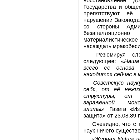
восстановление 
Государства и обще
препятствуют её 
нарушении Законода
со стороны Адми
безапелляционн
материалистическ
насаждать мракобеси
Резюмируя сл
следующее: «
Наша
всего ее основа 
находится сейчас в 
Советскую наук
себя, от её нежиз
структуры, от е
зараженной моно
элиты».
Газета «Из
защита» от 23.08.89 г
Очевидно, что с 
наук ничего существ
«
Журнал Nature 