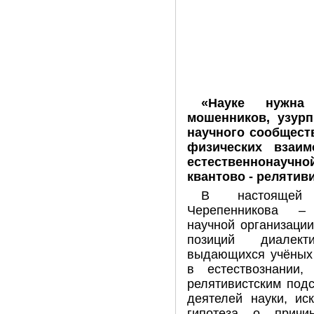
«Науке нужна
мошенников, узур
научного сообщест
физических взаим
естественнонау
квантово - релятив
В настоящей 
Черепенникова –
научной организаци
позиций диалект
выдающихся учёных 
в естествознании, 
релятивистским под
деятелей науки, ис
гипотеза о причи