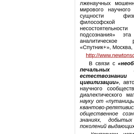
лженаучных мошенн
мирового научного
сущности физич
философской 
несостоятельност
подсознания» эт
аналитическое р
«Спутник+», Москва, 
http://www.newtons
В связи с
«нео
печальных по
естествознан
цивилизации»
, авт
научного сообщест
диалектического м
науку от «путаницы
квантово-релятиви
общественное созн
знаниях, добыты
поколений выдающих