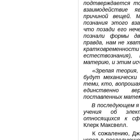
подтверждается то
взаимодействие я
причиной вещей. 
познания этого вз
что позади его неч
познали формы дв
правда, нам не хва
кратковремен
естествознания)
материю, и этим ис
«Зрелая теория,
будут механически
теми, кто, вопроша
единственно ве
поставленных мат
В последующем я 
учения об элек
относящихся к сф
Клерк Максвелл.
К сожалению, Дж