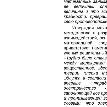
математика занима
ее величины, стр
величины и что вс
крайности, превра
свою противоположн
Утверждая меха
методологию в раз
взаимодействий, ос
материальной ср
приветствует намет
ученых решительный
«Трудно было отказ
между молекулами
вещественное. Зде
теории Клерка Ма
Эдлунга в согласии
впервые Фара
электричество 
заполняющей все пр
и пронизывающей вс
словами, что эле