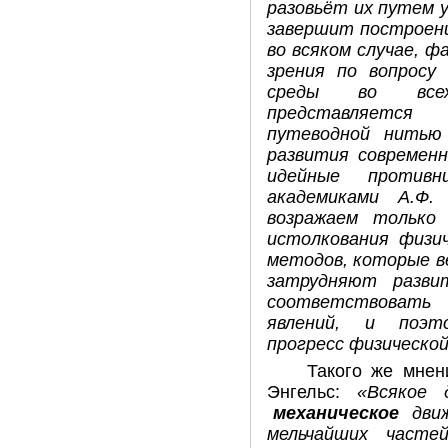
разовьёт их путем 
завершит построени
во всяком случае, ф
зрения по вопросу
среды во всех
представляется
путеводной нитью
развития современно
идейные противни
академиками А.Ф.
возражаем только
истолкования физич
методов, которые в
затрудняют разви
соответствовать
явлений, и поэт
прогресс физической
Такого же мнен
Энгельс:
«Всякое 
механическое
дви
мельчайших часте