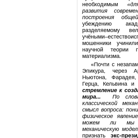
необходимым
«для 
развития совреме
построения обще
убеждению акад
разделяемому ве
учёными–естество
мошенники учинил
научной теории п
материализма
.
«Почти с незапа
Эпикура, через А
Ньютона, Фарадея,
Герца, Кельвина 
стремление к соз
мира...
По словам
классической меха
смысл вопроса: пон
физическое явлени
можем ли мы п
механическую моде
признать
экс-пре