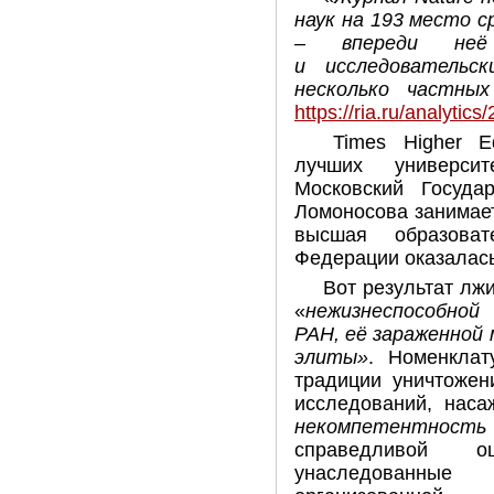
наук на 193 место с
– впереди неё 
и исследовательс
несколько частн
https://ria.ru/analyti
Times Higher E
лучших университ
Московский Госуда
Ломоносова занимает
высшая образоват
Федерации оказалась
Вот результат лж
«
нежизнеспособной
РАН, её зараженной
элиты»
. Номенкла
традиции уничтожен
исследований, нас
некомпетентность 
справедливой о
унаследованные о