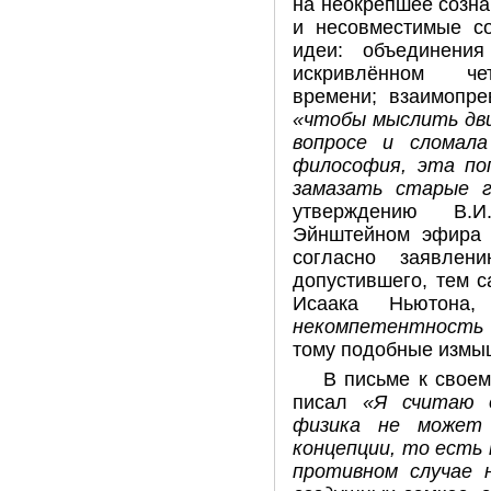
на неокрепшее созна
и несовместимые с
идеи: объединени
искривлённом чет
времени; взаимопре
«чтобы мыслить дви
вопросе и сломала
философия, эта по
замазать старые г
утверждению В.И
Эйнштейном эфира
согласно
заявлен
допустившего, тем 
Исаака Ньютона,
«
некомпетентность
тому подобные измы
В письме к своем
писал
«Я считаю 
физика не может 
концепции, то есть
противном случае 