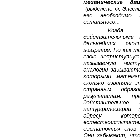
механические д
(выделено Ф. Энгел
его необходимо 
остального...
Когда м
действительными 
дальнейших око
воззрение. Но как 
свою неприступну
называемую чис
аналогии забываютс
которыми математ
сколько извиняли 
странным образ
результатам, пр
действительное
натурфилософии (
адресу кото
естествоиспыт
достаточных слов 
Они забывают, что