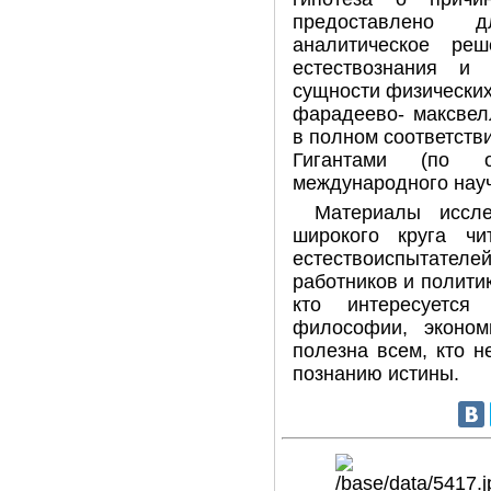
предоставлено 
аналитическое ре
естествознания и
сущности физически
фарадеево- максвел
в полном соответств
Гигантами (по 
международного науч
Материалы иссл
широкого круга ч
естествоиспытател
работников и полити
кто интересуется 
философии, эконом
полезна всем, кто н
познанию истины.