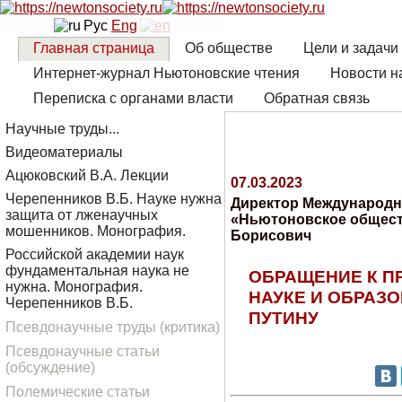
Рус
Eng
Главная страница
Об обществе
Цели и задачи
Интернет-журнал Ньютоновские чтения
Новости н
Переписка с органами власти
Обратная связь
Научные труды...
Видеоматериалы
Ацюковский В.А. Лекции
07.03.2023
Черепенников В.Б. Науке нужна
Директор Международн
защита от лженаучных
«Ньютоновское общест
мошенников. Монография.
Борисович
Российской академии наук
фундаментальная наука не
ОБРАЩЕНИЕ К П
нужна. Монография.
НАУКЕ И ОБРАЗО
Черепенников В.Б.
ПУТИНУ
Псевдонаучные труды (критика)
Псевдонаучные статьи
(обсуждение)
Полемические статьи