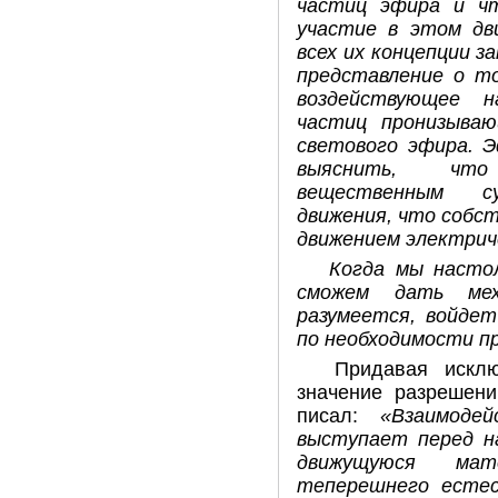
частиц эфира и ч
участие в этом дви
всех их концепции 
представление о т
воздействующее 
частиц пронизыва
светового эфира. 
выяснить, что
вещественным су
движения, что собс
движением электрич
Когда мы настол
сможем дать ме
разумеется, войдет
по необходимости п
Придавая исклю
значение разрешени
писал:
«Взаимодей
выступает перед н
движущуюся ма
теперешнего естес