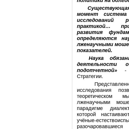
политики на долго
Существующа
момент система
исследований 
практикой…
пр
развития фундам
определяются на
лженаучными моше
показателей
.
Наука обяза
деятельности
подотчетной»
- с
Стратегии.
Представл
исследования поз
теоретическом мы
лженаучными моше
парадигме диалек
которой настаива
учёные-естествои
разочаровавшиеся