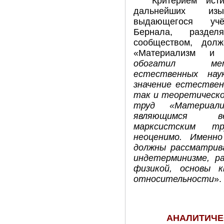
Критерием ист
дальнейших из
выдающегося учён
Бернала, разде
сообществом, дол
«Материализм и 
обогатил мет
естественных нау
значение естествен
так и теоретическ
труд «Материали
являющимся ве
марксистским тр
неоценимо. Именн
должны рассматрив
индетерминизме, ра
физикой, основы 
относительности
».
АНАЛИТИЧЕ