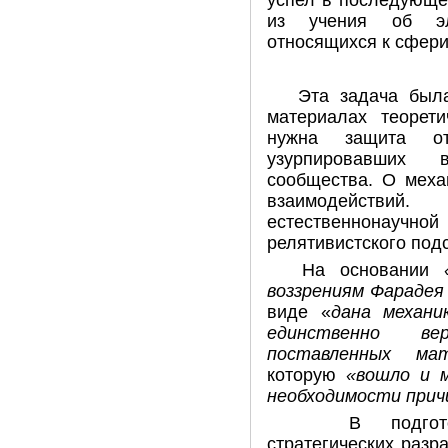
успел в последующе
из учения об эле
относящихся к сфер
Эта задача был
материалах теорети
нужна защита от
узурпировавших 
сообщества. О меха
взаимодейст
естественнонаучной
релятивистского под
На основании
воззрениям Фарадея
виде «
дана механи
единственно ве
поставленных мат
которую
«вошло и 
необходимости прич
В подгот
стратегических разр