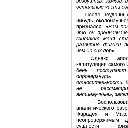
воздушных замков, 
остальные части со
После неудачных
нибудь околонаучно
признался:
«Вам по
что он предназначе
считают меня ста
развитие физики п
чем до сих пор
».
Однако апол
капитуляция самого
день поступаю
опровергнуть 
относительности. В
не рассматр
антинаучные»,
заяв
Воспользо
аналитического раз
Фарадея и Макс
неопровержимым до
сущности физич