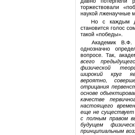
давно потерпели р
торжествовали «п
наукой лженаучные 
Но с каждым 
становится голос с
такой «победы».
Академик В.Ф.
однозначно опред
вопросе. Так, акад
всего предыдущег
физической тео
широкий круг яв
вероятно, соверш
отрицания первенст
основе объектирова
качестве первично
настоящего време
еще не существует 
с полным правом в
будущем физичес
принципиальным воз