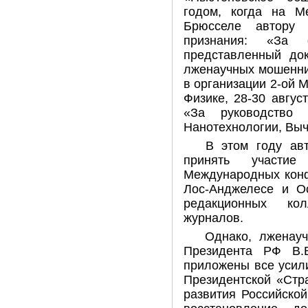
годом, когда на М
Брюсселе автору 
признания: «За 
представленный до
лженаучных мошенни
в организации 2-ой
Физике, 28-30 авгус
«За руководство 
Нанотехнологии, Выч
В этом году ав
принять участие
Международных конф
Лос-Анджелесе и Ос
редакционных кол
журналов.
Однако, лженау
Президента РФ В.
приложены все усил
Президентской «Стра
развития Российско