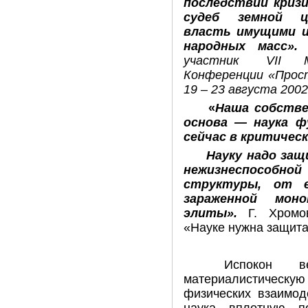
последствий криз
судеб земной ци
власть имущими и
народных масс»
участник
VII
Конференции «Прост
19 – 23 августа 2002
«
Наша собстве
основа — наука ф
сейчас в критическ
Науку надо защ
нежизнеспосо
структуры, от е
зараженной моно
элиты».
Г. Хромо
«Науке нужна защита»
Испокон в
материалистическ
физических взаимод