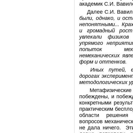
академик С.И. Вавил
Далее С.И. Вавил
были, однако, и ос
непонятными... Кра
и громадный рост
увлекали физиков
упрямого неприяти
попыток меха
немеханических явл
форм и оттенков.
Иных путей, 
дорогах эксперимен
методологических ур
Метафизические
побеждены, и побежд
конкретными резуль
практическим беспл
области решения 
вопросов механическ
не дала ничего. Эт