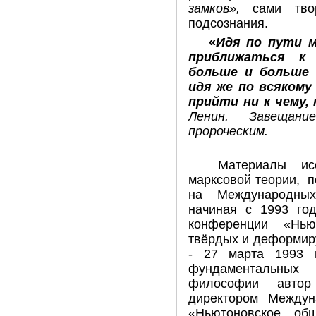
замков»,
сами творц
подсознания.
«
Идя по пути м
приближаться к
больше и больше (
идя же по всякому
прийти ни к чему,
Ленин. Завещани
пророческим.
Материалы ис
марксовой теории, 
на Международных
начиная с 1993 год
конференции «Нь
твёрдых и деформиру
- 27 марта 1993 г
фундаментальных 
философии автор
директором Междун
«Ньютоновское об