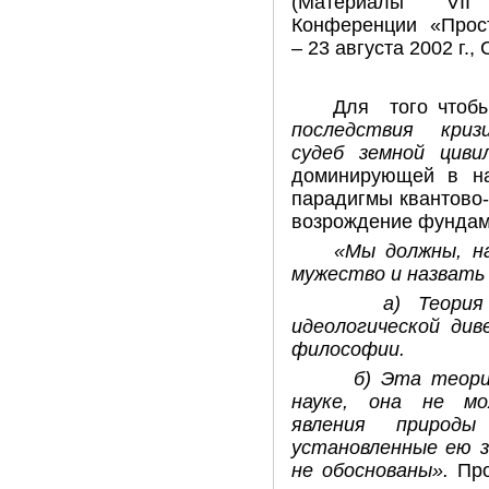
(Материалы VII
Конференции
«Прост
– 23 августа 2002 г.,
Для того чтоб
последствия криз
судеб земной циви
доминирующей в на
парадигмы квантово-
возрождение фундам
«Мы должны, на
мужество и назвать 
а) Теория от
идеологической див
философии.
б) Эта теория 
науке, она не мо
явления природ
установленные ею з
не обоснованы».
Про