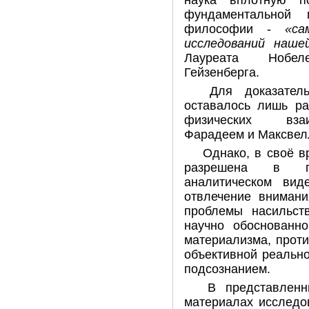
наука вплотную п
фундаментальной 
философии -
«са
исследований наш
Лауреата Нобел
Гейзенберга.
Для доказател
оставалось лишь ра
физических взаи
Фарадеем и Максвел
Однако, в своё в
разрешена в п
аналитическом вид
отвлечение внимани
проблемы насильст
научно обоснованно
материализма, прот
объективной реально
подсознанием.
В представленн
материалах исследо