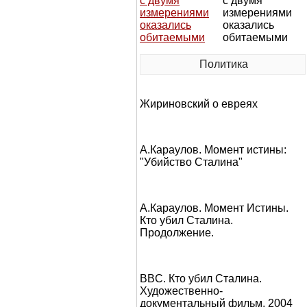
с двумя
измерениями
оказались
обитаемыми
Политика
Жириновский о евреях
А.Караулов. Момент истины:
"Убийство Сталина"
А.Караулов. Момент Истины.
Кто убил Сталина.
Продолжение.
BBC. Кто убил Сталина.
Художественно-
документальный фильм, 2004