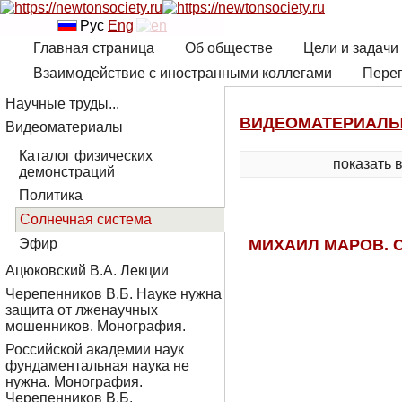
Рус
Eng
Главная страница
Об обществе
Цели и задачи
Взаимодействие с иностранными коллегами
Переп
Научные труды...
ВИДЕОМАТЕРИАЛ
Видеоматериалы
Каталог физических
показать 
демонстраций
Политика
Солнечная система
МИХАИЛ МАРОВ. С
Эфир
Ацюковский В.А. Лекции
Черепенников В.Б. Науке нужна
защита от лженаучных
мошенников. Монография.
Российской академии наук
фундаментальная наука не
нужна. Монография.
Черепенников В.Б.