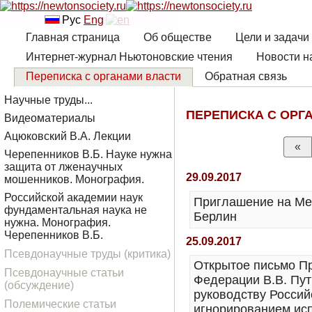
Рус
Eng
Главная страница
Об обществе
Цели и задачи
Интернет-журнал Ньютоновские чтения
Новости н
Переписка с органами власти
Обратная связь
Научные труды...
ПЕРЕПИСКА С ОРГ
Видеоматериалы
Ацюковский В.А. Лекции
«
Черепенников В.Б. Науке нужна
защита от лженаучных
29.09.2017
мошенников. Монография.
Российской академии наук
Приглашение на М
фундаментальная наука не
Берлин
нужна. Монография.
Черепенников В.Б.
25.09.2017
Псевдонаучные труды (критика)
Открытое письмо П
Псевдонаучные статьи
Федерации В.В. Пут
(обсуждение)
руководству Россий
Полемические статьи
игнорированием ис