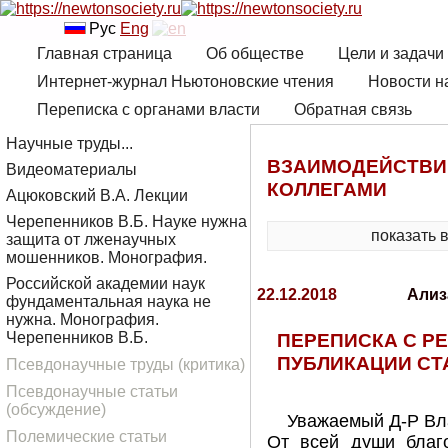
Рус
Eng
Главная страница
Об обществе
Цели и задачи
Интернет-журнал Ньютоновские чтения
Новости н
Переписка с органами власти
Обратная связь
Научные труды...
ВЗАИМОДЕЙСТВИ
Видеоматериалы
КОЛЛЕГАМИ
Ацюковский В.А. Лекции
Черепенников В.Б. Науке нужна
показать 
защита от лженаучных
мошенников. Монография.
Российской академии наук
22.12.2018
Ализ
фундаментальная наука не
нужна. Монография.
ПЕРЕПИСКА С Р
Черепенников В.Б.
ПУБЛИКАЦИИ СТА
Псевдонаучные труды (критика)
Псевдонаучные статьи
(обсуждение)
Уважаемый Д-Р Вл
Полемические статьи
От всей души благ