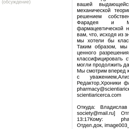
(обсуждение)
вашей выдающейс
механической теори
решением собстве
Фарадея и Ма
фармацевтической н
вам, что, исходя из 
мы хотели бы класс
Таким образом, мы
ценного разрешения
классифицировать с
могли продолжить д
Мы смотрим вперед к
с уважением,Ал
Редактор,Хроники фа
pharmacy@scie
scientiaricerca.com
Откуда: Владислав 
society@mail.ru] 
13:17Кому: pharma
Отдел.док, image00