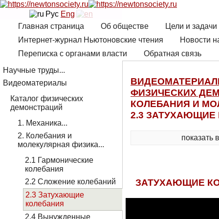
Рус
Eng
Главная страница
Об обществе
Цели и задачи
Интернет-журнал Ньютоновские чтения
Новости н
Переписка с органами власти
Обратная связь
Научные труды...
ВИДЕОМАТЕРИА
Видеоматериалы
ФИЗИЧЕСКИХ ДЕ
Каталог физических
КОЛЕБАНИЯ И МО
демонстраций
2.3 ЗАТУХАЮЩИЕ
1. Механика...
2. Колебания и
показать 
молекулярная физика...
2.1 Гармонические
колебания
ЗАТУХАЮЩИЕ КО
2.2 Сложение колебаний
2.3 Затухающие
колебания
2.4 Вынужденные