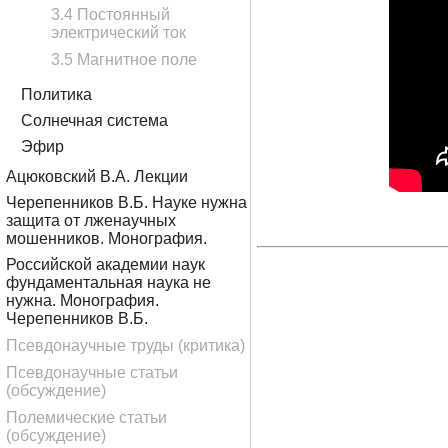
3.4 Постоянный
электрический ток
3.5 Магнитное поле
Политика
Солнечная система
Эфир
Ацюковский В.А. Лекции
Черепенников В.Б. Науке нужна
защита от лженаучных
мошенников. Монография.
Российской академии наук
фундаментальная наука не
нужна. Монография.
Черепенников В.Б.
Псевдонаучные труды (критика)
Псевдонаучные статьи
(обсуждение)
Полемические статьи
(обсуждение)