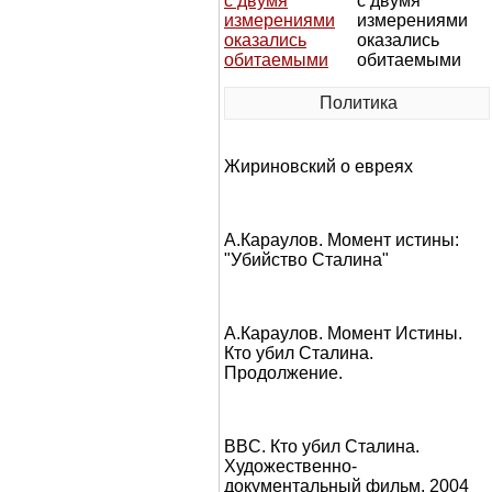
с двумя
измерениями
оказались
обитаемыми
Политика
Жириновский о евреях
А.Караулов. Момент истины:
"Убийство Сталина"
А.Караулов. Момент Истины.
Кто убил Сталина.
Продолжение.
BBC. Кто убил Сталина.
Художественно-
документальный фильм, 2004