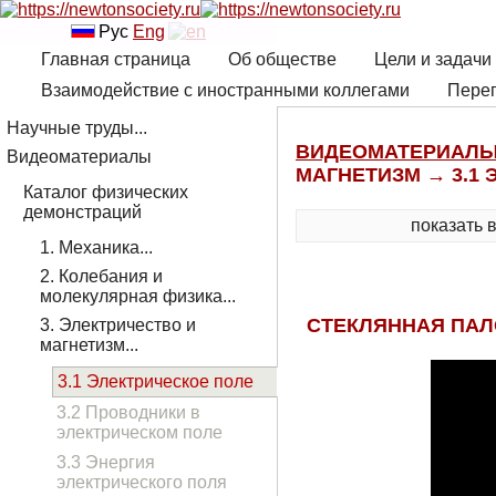
Рус
Eng
Главная страница
Об обществе
Цели и задачи
Взаимодействие с иностранными коллегами
Переп
Научные труды...
ВИДЕОМАТЕРИАЛ
Видеоматериалы
МАГНЕТИЗМ → 3.1
Каталог физических
демонстраций
показать 
1. Механика...
2. Колебания и
молекулярная физика...
СТЕКЛЯННАЯ ПАЛ
3. Электричество и
магнетизм...
3.1 Электрическое поле
3.2 Проводники в
электрическом поле
3.3 Энергия
электрического поля