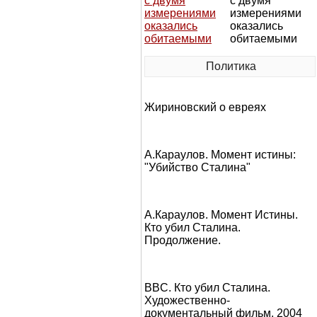
с двумя
измерениями
оказались
обитаемыми
Политика
Жириновский о евреях
А.Караулов. Момент истины:
"Убийство Сталина"
А.Караулов. Момент Истины.
Кто убил Сталина.
Продолжение.
BBC. Кто убил Сталина.
Художественно-
документальный фильм, 2004