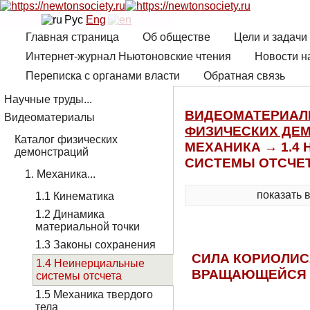
Рус
Eng
Главная страница
Об обществе
Цели и задачи
Интернет-журнал Ньютоновские чтения
Новости н
Переписка с органами власти
Обратная связь
Научные труды...
ВИДЕОМАТЕРИА
Видеоматериалы
ФИЗИЧЕСКИХ ДЕ
Каталог физических
МЕХАНИКА → 1.4
демонстраций
СИСТЕМЫ ОТСЧЕ
1. Механика...
показать 
1.1 Кинематика
1.2 Динамика
материальной точки
1.3 Законы сохранения
СИЛА КОРИОЛИС
1.4 Неинерциальные
ВРАЩАЮЩЕЙСЯ 
системы отсчета
1.5 Механика твердого
тела