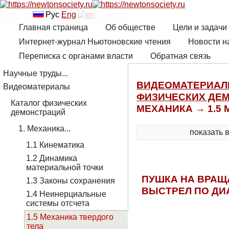
Рус
Eng
Главная страница
Об обществе
Цели и задачи
Интернет-журнал Ньютоновские чтения
Новости н
Переписка с органами власти
Обратная связь
Научные труды...
ВИДЕОМАТЕРИА
Видеоматериалы
ФИЗИЧЕСКИХ ДЕ
Каталог физических
МЕХАНИКА → 1.5
демонстраций
1. Механика...
показать 
1.1 Кинематика
1.2 Динамика
материальной точки
ПУШКА НА ВРА
1.3 Законы сохранения
ВЫСТРЕЛ ПО ДИ
1.4 Неинерциальные
системы отсчета
1.5 Механика твердого
тела