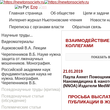
Рус
Eng
Главная страница
Об обществе
Цели и задачи
Интернет-журнал Ньютоновские чтения
Новости н
Переписка с органами власти
Обратная связь
Научные труды...
ВЗАИМОДЕЙСТВИЕ
Видеоматериалы
КОЛЛЕГАМИ
Ацюковский В.А. Лекции
Черепенников В.Б. Науке нужна
показать 
защита от лженаучных
мошенников. Монография.
Российской академии наук
21.01.2019
фундаментальная наука не
Паула Аннет Помощник
нужна. Монография.
Наномедицина & нанот
Черепенников В.Б.
(NNOA) Издатели MedW
Псевдонаучные труды (критика)
Псевдонаучные статьи
ПРОСЬБА ВЫСЛАТ
(обсуждение)
ПУБЛИКАЦИИ В Ж
Полемические статьи