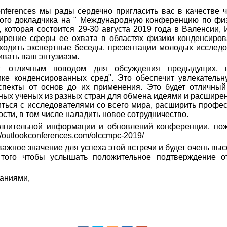
nferences мы рады сердечно пригласить вас в качестве 
ного докладчика на " Международную конференцию по фи
 которая состоится 29-30 августа 2019 года в Валенсии,
ширение сферы ее охвата в областях физики конденсиро
роходить экспертные беседы, презентации молодых исследо
вать ваш энтузиазм.
ет отличным поводом для обсуждения предыдущих, 
ке конденсированных сред". Это обеспечит увлекательн
спекты от основ до их применения. Это будет отличный
ных ученых из разных стран для обмена идеями и расширен
иться с исследователями со всего мира, расширить профе
сти, в том числе наладить новое сотрудничество.
лнительной информации и обновлений конференции, пожа
//outlookconferences.com/olccmpc-2019/
ажное значение для успеха этой встречи и будет очень выс
того чтобы услышать положительное подтверждение от
.
аниями,