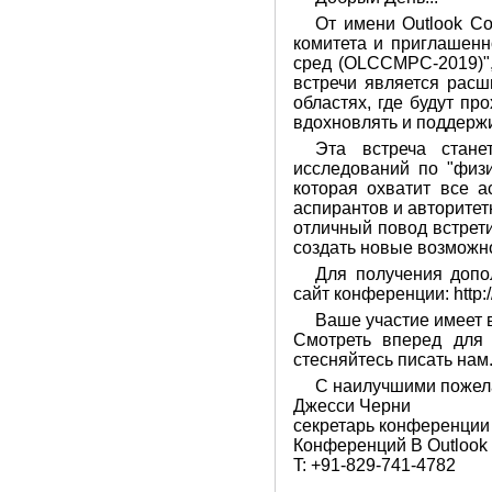
От имени Outlook Co
комитета и приглашен
сред (OLCCMPC-2019)",
встречи является рас
областях, где будут п
вдохновлять и поддержи
Эта встреча стан
исследований по "физи
которая охватит все а
аспирантов и авторитет
отличный повод встрет
создать новые возможно
Для получения допо
сайт конференции: http:
Ваше участие имеет в
Смотреть вперед для 
стесняйтесь писать нам
С наилучшими пожел
Джесси Черни
секретарь конференции
Конференций В Outlook
T: +91-829-741-4782