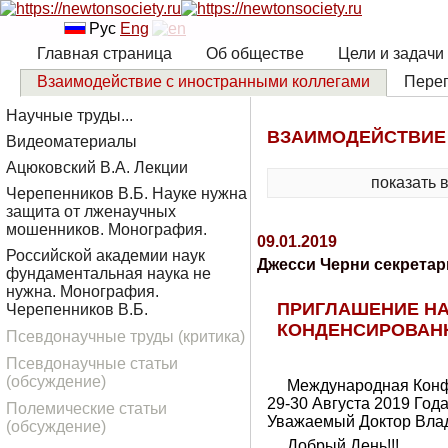
Рус
Eng
Главная страница
Об обществе
Цели и задачи
Взаимодействие с иностранными коллегами
Переп
Научные труды...
ВЗАИМОДЕЙСТВИЕ
Видеоматериалы
Ацюковский В.А. Лекции
показать 
Черепенников В.Б. Науке нужна
защита от лженаучных
мошенников. Монография.
09.01.2019
Российской академии наук
Джесси Черни секретар
фундаментальная наука не
нужна. Монография.
ПРИГЛАШЕНИЕ НА
Черепенников В.Б.
КОНДЕНСИРОВАННЫ
Псевдонаучные труды (критика)
Псевдонаучные статьи
(обсуждение)
Международная Конф
29-30 Августа 2019 Год
Полемические статьи
Уважаемый Доктор Влад
(обсуждение)
Добрый День!!!