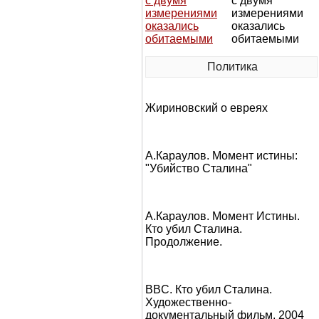
с двумя
измерениями
оказались
обитаемыми
Политика
Жириновский о евреях
А.Караулов. Момент истины:
"Убийство Сталина"
А.Караулов. Момент Истины.
Кто убил Сталина.
Продолжение.
BBC. Кто убил Сталина.
Художественно-
документальный фильм, 2004