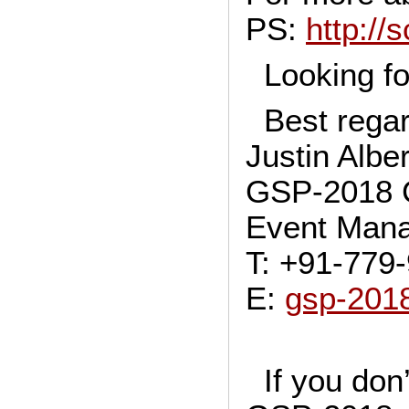
PS:
http://
Looking fo
Best rega
Justin Alber
GSP-2018 
Event Man
T: +91-779
E:
gsp-2018
If you don