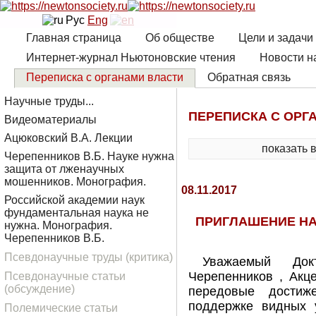
Рус
Eng
Главная страница
Об обществе
Цели и задачи
Интернет-журнал Ньютоновские чтения
Новости н
Переписка с органами власти
Обратная связь
Научные труды...
ПЕРЕПИСКА С ОРГ
Видеоматериалы
Ацюковский В.А. Лекции
показать 
Черепенников В.Б. Науке нужна
защита от лженаучных
мошенников. Монография.
08.11.2017
Российской академии наук
фундаментальная наука не
ПРИГЛАШЕНИЕ Н
нужна. Монография.
Черепенников В.Б.
Псевдонаучные труды (критика)
Уважаемый Док
Черепенников , Акц
Псевдонаучные статьи
(обсуждение)
передовые достиж
поддержке видных 
Полемические статьи