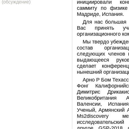
инициировали ко
(обсуждение)
саммиту по физике
Мадриде, Испания.
Для нас большая 
Вас принять уч
организационного ко
Мы твердо убежден
состав организа
следующих членов 
выдающееся руков
сделает конферен
нынешний организац
Арно Р Бом Техасс
Фонг Калифорнийс
Димитрис Дрикаки
Великобритания A
Валенсии, Испани
Ученый, Армянский 
Ms2discovery ме
исследовательский
другое GSP-2018 