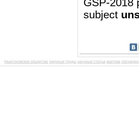
GSP-2018 p
subject
uns
Ньютоновское общество
научные труды
научные статьи
критика
обсужден