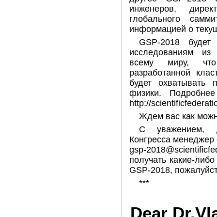
инженеров, дире
глобального самм
информацией о теку
GSP-2018 будет
исследованиям из 
всему миру, чт
разработанной клас
будет охватывать 
физики. Подробнее
http://scientificfedera
Ждем вас как можн
С уважением, 
Конгресса менеджер с
gsp-2018@scientificf
получать какие-либ
GSP-2018, пожалуйст
***
Dear Dr.Vl