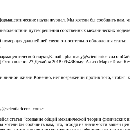
армацевтические науки журнал. Мы хотели бы сообщить вам, чт
заимодействий путем решения собственных механических модел
омер для дальнейшей связи относительно обновления статьи.
.
цевтической науки,E-mail : pharmacy@scientiaricerca.comСайт : 
u] Отправлено: 23 Декабря 2018 09:48Кому: Ализа МарксТема: Re
и личной жизни.Конечно, нет возражений против того, чтобы“ 
@scientiaricerca.com>:
ейся статьи “создание общей механической теории физических
 хотели бы сообщить вам, что, исходя из значимости вашей цен
шения в этом конкретном контексте классифицировать статью к