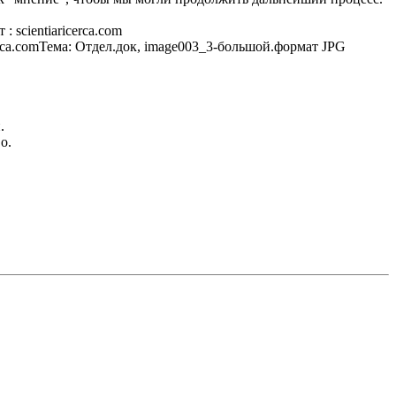
scientiaricerca.com
erca.comТема: Отдел.док, image003_3-большой.формат JPG
.
о.