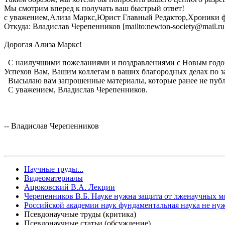
Мы смотрим вперед к получать ваш быстрый ответ!
с уважением,Ализа Маркс,Юрист Главный Редактор,Хроники фарма
Откуда: Владислав Черепенников [mailto:newton-society@mail.r
Дорогая Ализа Маркс!
С наилучшими пожеланиями и поздравлениями с Новым годо
Успехов Вам, Вашим коллегам в ваших благородных делах по 
Высылаю вам запрошенные материалы, которые ранее не публи
С уважением, Владислав Черепенников.
-- Владислав Черепенников
Научные труды...
Видеоматериалы
Ацюковский В.А. Лекции
Черепенников В.Б. Науке нужна защита от лженаучных 
Российской академии наук фундаментальная наука не ну
Псевдонаучные труды (критика)
Псевдонаучные статьи (обсуждение)