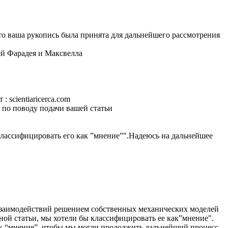
о ваша рукопись была принята для дальнейшего рассмотрения
ей Фарадея и Максвелла
scientiaricerca.com
: по поводу подачи вашей статьи
классифицировать его как ”мнение”".Надеюсь на дальнейшее
 взаимодействий решением собственных механических моделей
ной статьи, мы хотели бы классифицировать ее как”мнение".
ак “мнение”, чтобы мы могли продолжить дальнейший процесс.