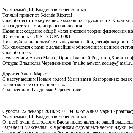
Уважаемый Д-Р Владислав Черепенников,
Теплый привет от Scientia Ricerca!
Спасибо за отправку ваших выдающихся рукописи к Хроники ф
и находится на стадии рецензирования.
Название: создание общей механической теории физических в
ID рукописи: COPS-18 OPN-0091
Пожалуйста, используйте вышеуказанный идентификационный н
Мы свяжемся с вами с дальнейшим обновлением ценной статьи
Спасибо тебе,
с уважением,Ализа Маркс,Юрист Главный Редактор,Хроники фарма
Откуда: Владислав Черепенников [mailto:newton-society@mail.r
Дорогая Ализа Маркс!
С наступающим Новым годом! Удачи вам в благородных делах 
плодотворное сотрудничество.
С уважением, Владислав Черепенников
Суббота, 22 декабря 2018, 9:10 +04:00 от Ализа марки <pharmacy
Уважаемый Д-Р Владислав Черепенников,
От всей души благодарим Вас за представление вашей выдающ
Фарадея и Максвелла” к Хроникам фармацевтической науки. Мы
Таким образом, мы хотели бы попросить вашего ценного разре