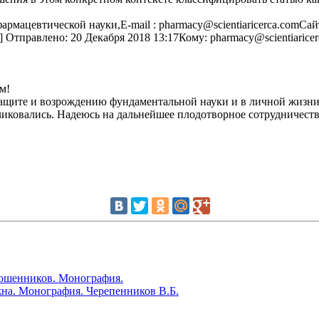
цевтической науки,E-mail : pharmacy@scientiaricerca.comСайт : 
u] Отправлено: 20 Декабря 2018 13:17Кому: pharmacy@scientiaric
м!
защите и возрождению фундаментальной науки и в личной жизни
ковались. Надеюсь на дальнейшее плодотворное сотрудничеств
мошенников. Монография.
жна. Монография. Черепенников В.Б.