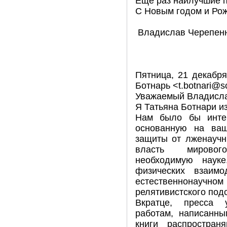
Еще раз наилучшие 
С Новым годом и Ро
Владислав Черепен
Пятница, 21 декабря
Ботнарь <t.botnari@s
Уважаемый Владисла
Я Татьяна Ботнари и
Нам было бы интер
основанную на ваш
защиты от лженаучн
власть мировог
необходимую наук
физических взаим
естественнонаучно
релятивистского по
Вкратце, пресса 
работам, написанны
книги распростра