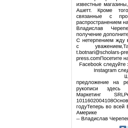
известные магазины,
Ашетт. Кроме тог
связанные с прои
распространением на
Владислав Череп
получение дополнит
С нетерпением жду 
с уважением,Та
t.botnari@scholar
press.com
Facebook сл
Instagram 
ЩебетатьЛог
предложение на ре
рукописи здесь 
Маркетинг SRL
1011602004108Ос
годуТеперь во всей
Америке
-- Владислав Черепе