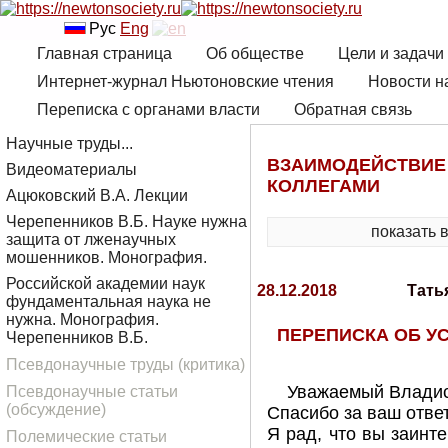
Рус
Eng
Главная страница
Об обществе
Цели и задачи
Интернет-журнал Ньютоновские чтения
Новости н
Переписка с органами власти
Обратная связь
Научные труды...
ВЗАИМОДЕЙСТВИЕ
Видеоматериалы
КОЛЛЕГАМИ
Ацюковский В.А. Лекции
Черепенников В.Б. Науке нужна
показать 
защита от лженаучных
мошенников. Монография.
Российской академии наук
28.12.2018
Тать
фундаментальная наука не
нужна. Монография.
ПЕРЕПИСКА ОБ У
Черепенников В.Б.
Псевдонаучные труды (критика)
Уважаемый Владис
Псевдонаучные статьи
(обсуждение)
Спасибо за ваш ответ
Я рад, что вы заинт
Полемические статьи