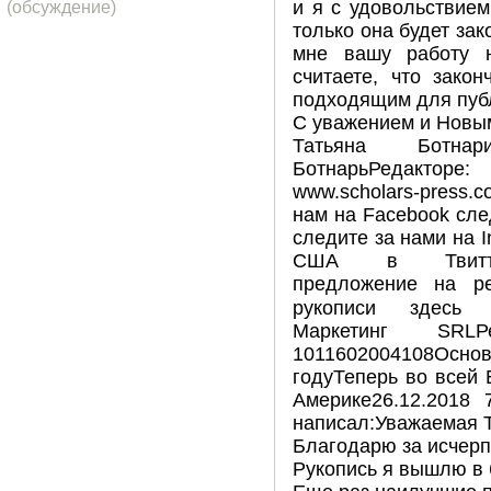
и я с удовольствием
(обсуждение)
только она будет за
мне вашу работу н
считаете, что зако
подходящим для пуб
С уважением и Новы
Татьяна Ботнар
БотнарьРедакторe: t
www.schola
нам на Fac
следите за 
США в Твиттер
предложение на ре
рукописи здесь 
Маркетинг SRL
1011602004108Ос
годуТеперь во всей
Америке26.12.2018 
написал:Уважаемая Т
Благодарю за исче
Рукопись я вышлю в