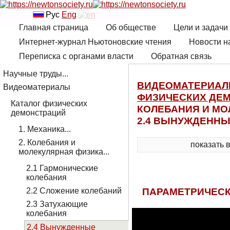
Рус
Eng
Главная страница
Об обществе
Цели и задачи
Интернет-журнал Ньютоновские чтения
Новости н
Переписка с органами власти
Обратная связь
Научные труды...
ВИДЕОМАТЕРИА
Видеоматериалы
ФИЗИЧЕСКИХ ДЕ
Каталог физических
КОЛЕБАНИЯ И МО
демонстраций
2.4 ВЫНУЖДЕННЫ
1. Механика...
2. Колебания и
показать 
молекулярная физика...
2.1 Гармонические
колебания
ПАРАМЕТРИЧЕСК
2.2 Сложение колебаний
2.3 Затухающие
колебания
2.4 Вынужденные