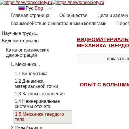
Рус
Eng
Главная страница
Об обществе
Цели и задачи
Взаимодействие с иностранными коллегами
Переп
Научные труды...
ВИДЕОМАТЕРИАЛ
Видеоматериалы
МЕХАНИКА ТВЕРДО
Каталог физических
демонстраций
показать 
1. Механика...
1.1 Кинематика
1.2 Динамика
ОПЫТ С БОЛЬШИМ
материальной точки
1.3 Законы сохранения
1.4 Неинерциальные
системы отсчета
1.5 Механика твердого
тела
2. Колебания и