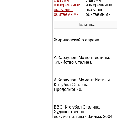
с двумя
измерениями
оказались
обитаемыми
Политика
Жириновский о евреях
А.Караулов. Момент истины:
"Убийство Сталина"
А.Караулов. Момент Истины.
Кто убил Сталина.
Продолжение.
BBC. Кто убил Сталина.
Художественно-
документальный фильм, 2004