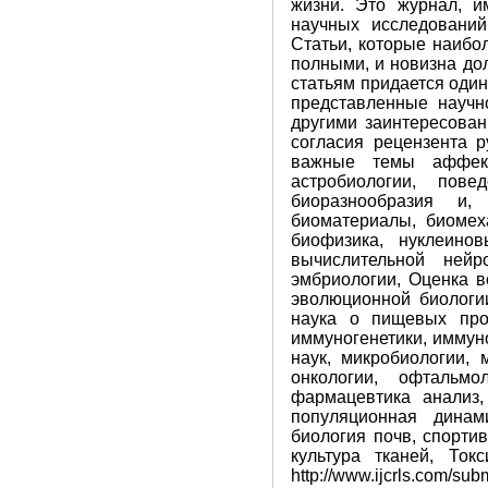
жизни. Это журнал, и
научных исследований
Статьи, которые наибо
полными, и новизна до
статьям придается один
представленные научн
другими заинтересован
согласия рецензента 
важные темы аффекти
астробиологии, пове
биоразнообразия и, 
биоматериалы, биомех
биофизика, нуклеинов
вычислительной нейро
эмбриологии, Оценка в
эволюционной биологии
наука о пищевых проду
иммуногенетики, иммун
наук, микробиологии, 
онкологии, офтальмо
фармацевтика анализ,
популяционная динами
биология почв, спортив
культура тканей, Ток
http://www.ijcrls.com/su