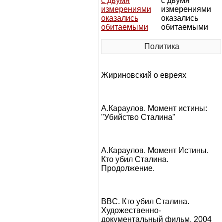
с двумя
измерениями
оказались
обитаемыми
Политика
Жириновский о евреях
А.Караулов. Момент истины:
"Убийство Сталина"
А.Караулов. Момент Истины.
Кто убил Сталина.
Продолжение.
BBC. Кто убил Сталина.
Художественно-
документальный фильм, 2004