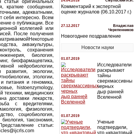
24.04.2018
Смульский И.И.
 статьи оригинальных
Комментарий к экспертной
я, краткие сообщения.
оценке журналов (06.10.2017 г.)
 точными, адекватными,
т себя интересно. Всем
ение о публикации. Все
27.12.2017
Владислав
ционной коллегией или
Черепенников
писей. После получения
Новогоднее поздравление
сматриваемойНекоторые
дства, аквакультуры,
Новости науки
контроль, сохранения
нженерия, биология,
01.07.2019
инг, биофармацевтика,
Исследователи
тивной нейробиологии,
раскрывают
 развития, экологии,
тайны
тнобиологии, этологии,
сверхмассивны
 и питания и геномика,
черных
овье, histoenzymology,
дыр ранней
й техники, медицинских
Вселенной
ана доставки лекарств,
орьба с вредителями,
акология, физиология,
дство, социобиология,
01.07.2019
 биология, таксономия,
Ученые
Представление статьи:
подтвердили,
icles@ijcrls.com
что «квантовый