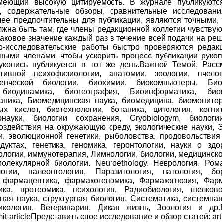
меющий высокую цитируемость. В журнале публикуются
, содержательные обзоры, сравнительные исследовани
лее предпочтительны для публикации, являются точными,
лжна быть там, где члены редакционной коллегии чувствую
аковое значение каждый раз в течение всей подачи на реш
о-исследовательские работы быстро проверяются редак
ными членами, чтобы ускорить процесс публикации руко
рукопись публикуется в тот же день.Важной Темой, Рас
вной психофизиологии, анатомии, зоологии, пчелово
денческой биологии, биохимии, биокомпьютеры, Био
биодинамика, биогеография, Биоинформатика, биои
аника, Биомедицинская наука, биомедицина, биомонитор
ых кислот, биотехнологии, ботаника, цитология, когни
науки, биологии сохранения, Cryobiologym, биологии
оздействия на окружающую среду, экологические науки, Э
, эволюционной генетики, рыболовства, продовольствия
ктах, генетика, геномика, геронтологии, науки о здор
ологии, иммунотерапия, Лимнологии, биологии, медицинско
молекулярной биологии, Neuroethology, Неврология, Ром
логии, палеонтология, Паразитология, патология, б
 фармацевтика, фармакогеномика, Фармакогнозия, Фарм
ка, протеомика, психология, Радиобиология, шелково
ная наука, структурная биология, Систематика, системная
сикология, Ветеринария, Дикая жизнь, Зоология и др.
bmit-articleПредставить свое исследование и обзор статей: art