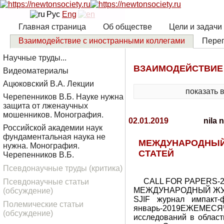
Рус
Eng
Главная страница
Об обществе
Цели и задачи
Взаимодействие с иностранными коллегами
Переп
Научные труды...
ВЗАИМОДЕЙСТВИЕ
Видеоматериалы
Ацюковский В.А. Лекции
показать 
Черепенников В.Б. Науке нужна
защита от лженаучных
мошенников. Монография.
02.01.2019
nila n
Российской академии наук
фундаментальная наука не
МЕЖДУНАРОДНЫЙ
нужна. Монография.
СТАТЕЙ
Черепенников В.Б.
Псевдонаучные труды (критика)
CALL FOR PAPERS-2
Псевдонаучные статьи
МЕЖДУНАРОДНЫЙ ЖУР
(обсуждение)
SJIF журнал импакт-
Полемические статьи
январь-2019ЕЖЕМЕС
(обсуждение)
исследований в област