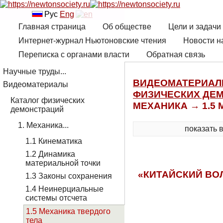
Рус
Eng
Главная страница
Об обществе
Цели и задачи
Интернет-журнал Ньютоновские чтения
Новости н
Переписка с органами власти
Обратная связь
Научные труды...
ВИДЕОМАТЕРИА
Видеоматериалы
ФИЗИЧЕСКИХ ДЕ
Каталог физических
МЕХАНИКА → 1.5
демонстраций
1. Механика...
показать 
1.1 Кинематика
1.2 Динамика
материальной точки
«КИТАЙСКИЙ ВО
1.3 Законы сохранения
1.4 Неинерциальные
системы отсчета
1.5 Механика твердого
тела