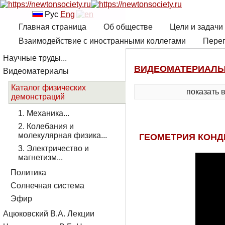
Рус
Eng
Главная страница
Об обществе
Цели и задачи
Взаимодействие с иностранными коллегами
Переп
Научные труды...
ВИДЕОМАТЕРИАЛ
Видеоматериалы
Каталог физических
показать 
демонстраций
1. Механика...
2. Колебания и
молекулярная физика...
ГЕОМЕТРИЯ КОНД
3. Электричество и
магнетизм...
Политика
Солнечная система
Эфир
Ацюковский В.А. Лекции