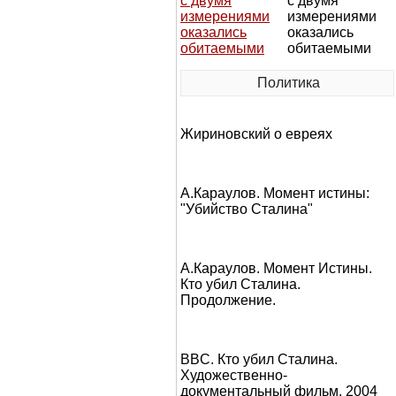
с двумя
измерениями
оказались
обитаемыми
Политика
Жириновский о евреях
А.Караулов. Момент истины:
"Убийство Сталина"
А.Караулов. Момент Истины.
Кто убил Сталина.
Продолжение.
BBC. Кто убил Сталина.
Художественно-
документальный фильм, 2004