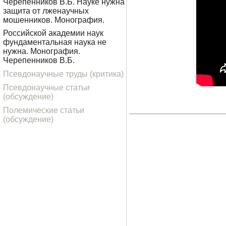
Черепенников В.Б. Науке нужна
защита от лженаучных
мошенников. Монография.
Российской академии наук
фундаментальная наука не
нужна. Монография.
Черепенников В.Б.
Псевдонаучные труды (критика)
Псевдонаучные статьи
(обсуждение)
Полемические статьи
(обсуждение)