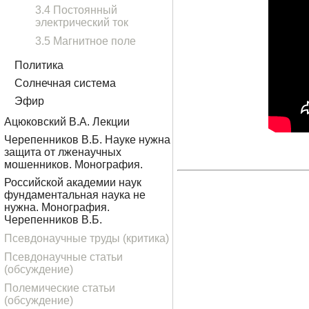
3.4 Постоянный
электрический ток
3.5 Магнитное поле
Политика
Солнечная система
Эфир
Ацюковский В.А. Лекции
Черепенников В.Б. Науке нужна
защита от лженаучных
мошенников. Монография.
Российской академии наук
фундаментальная наука не
нужна. Монография.
Черепенников В.Б.
Псевдонаучные труды (критика)
Псевдонаучные статьи
(обсуждение)
Полемические статьи
(обсуждение)