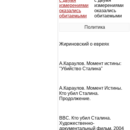
с двумя
измерениями
оказались
обитаемыми
Политика
Жириновский о евреях
А.Караулов. Момент истины:
"Убийство Сталина"
А.Караулов. Момент Истины.
Кто убил Сталина.
Продолжение.
BBC. Кто убил Сталина.
Художественно-
документальный фильм, 2004