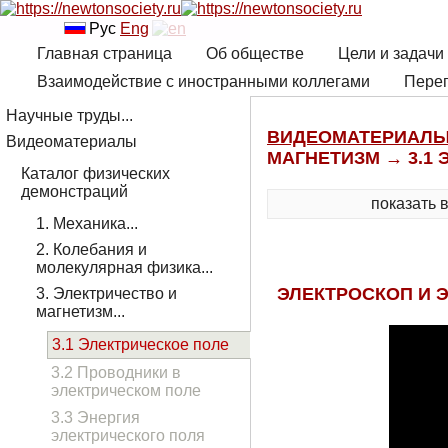
Рус
Eng
Главная страница
Об обществе
Цели и задачи
Взаимодействие с иностранными коллегами
Переп
Научные труды...
ВИДЕОМАТЕРИАЛ
Видеоматериалы
МАГНЕТИЗМ → 3.1
Каталог физических
демонстраций
показать 
1. Механика...
2. Колебания и
молекулярная физика...
ЭЛЕКТРОСКОП И 
3. Электричество и
магнетизм...
3.1 Электрическое поле
3.2 Проводники в
электрическом поле
3.3 Энергия
электрического поля