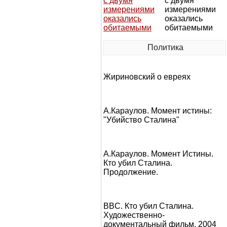
с двумя
измерениями
оказались
обитаемыми
Политика
Жириновский о евреях
А.Караулов. Момент истины:
"Убийство Сталина"
А.Караулов. Момент Истины.
Кто убил Сталина.
Продолжение.
BBC. Кто убил Сталина.
Художественно-
документальный фильм, 2004