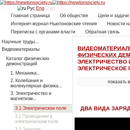
Рус
Eng
Главная страница
Об обществе
Цели и задачи
Интернет-журнал Ньютоновские чтения
Новости н
Переписка с органами власти
Обратная связь
Научные труды...
ВИДЕОМАТЕРИА
Видеоматериалы
ФИЗИЧЕСКИХ ДЕ
Каталог физических
ЭЛЕКТРИЧЕСТВО И
демонстраций
ЭЛЕКТРИЧЕСКОЕ 
1. Механика...
2. Колебания и
показать 
молекулярная физика...
3. Электричество и
магнетизм...
ДВА ВИДА ЗАРЯ
3.1 Электрическое поле
3.2 Проводники в
электрическом поле
3.3 Энергия