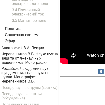
электрического поля
3.4 Постоянный
электрический ток
3.5 Магнитное поле
Политика
Солнечная система
Эфир
Ацюковский В.А. Лекции
Черепенников В.Б. Науке нужна
защита от лженаучных
мошенников. Монография.
Российской академии наук
фундаментальная наука не
нужна. Монография.
Черепенников В.Б.
Псевдонаучные труды (критика)
Псевдонаучные статьи
(обсуждение)
Полемические статьи