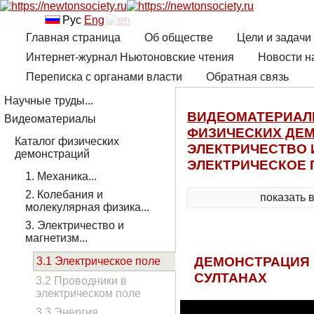
Рус
Eng
Главная страница
Об обществе
Цели и задачи
Интернет-журнал Ньютоновские чтения
Новости н
Переписка с органами власти
Обратная связь
Научные труды...
ВИДЕОМАТЕРИА
Видеоматериалы
ФИЗИЧЕСКИХ ДЕ
Каталог физических
ЭЛЕКТРИЧЕСТВО И
демонстраций
ЭЛЕКТРИЧЕСКОЕ 
1. Механика...
2. Колебания и
показать 
молекулярная физика...
3. Электричество и
магнетизм...
ДЕМОНСТРАЦИЯ 
3.1 Электрическое поле
СУЛТАНАХ
3.2 Проводники в
электрическом поле
3.3 Энергия