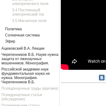
электрического поля
3.4 Постоянный
электрический ток
3.5 Магнитное поле
Политика
Солнечная система
Эфир
Ацюковский В.А. Лекции
Черепенников В.Б. Науке нужна
защита от лженаучных
мошенников. Монография.
Российской академии наук
фундаментальная наука не
нужна. Монография.
Черепенников В.Б.
Псевдонаучные труды (критика)
Псевдонаучные статьи
(обсуждение)
Полемические статьи