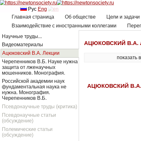
Рус
Eng
Главная страница
Об обществе
Цели и задачи
Взаимодействие с иностранными коллегами
Переп
Научные труды...
АЦЮКОВСКИЙ В.А.
Видеоматериалы
Ацюковский В.А. Лекции
показать 
Черепенников В.Б. Науке нужна
защита от лженаучных
мошенников. Монография.
Российской академии наук
АЦЮКОВСКИЙ В.А.
фундаментальная наука не
нужна. Монография.
Черепенников В.Б.
Псевдонаучные труды (критика)
Псевдонаучные статьи
(обсуждение)
Полемические статьи
(обсуждение)