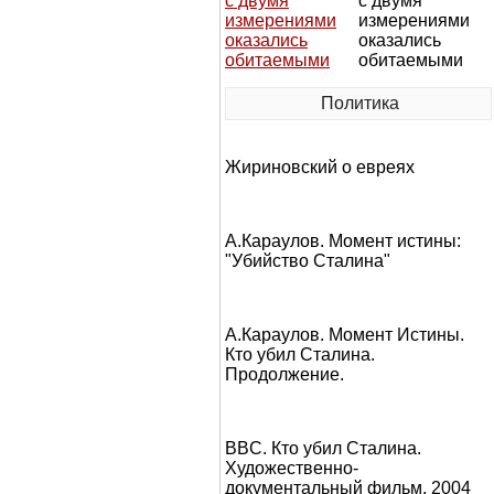
с двумя
измерениями
оказались
обитаемыми
Политика
Жириновский о евреях
А.Караулов. Момент истины:
"Убийство Сталина"
А.Караулов. Момент Истины.
Кто убил Сталина.
Продолжение.
BBC. Кто убил Сталина.
Художественно-
документальный фильм, 2004