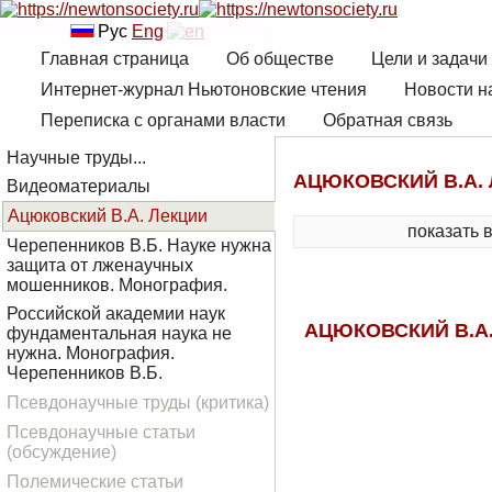
Рус
Eng
Главная страница
Об обществе
Цели и задачи
Интернет-журнал Ньютоновские чтения
Новости н
Переписка с органами власти
Обратная связь
Научные труды...
АЦЮКОВСКИЙ В.А.
Видеоматериалы
Ацюковский В.А. Лекции
показать 
Черепенников В.Б. Науке нужна
защита от лженаучных
мошенников. Монография.
Российской академии наук
АЦЮКОВСКИЙ В.А.
фундаментальная наука не
нужна. Монография.
Черепенников В.Б.
Псевдонаучные труды (критика)
Псевдонаучные статьи
(обсуждение)
Полемические статьи