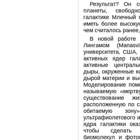
Результат? Он с
планеты, свобо
галактике Млечный 
иметь более высоку
чем считалось ранее
В новой работе
Лингамом (Manasv
университета, США,
активных ядер гал
активные централ
дыры, окруженные к
дырой материи и выс
Моделирование помо
называемую «мертву
существование ж
расположенную по с
обитаемую зон
ультрафиолетового и
ядра галактики ока
чтобы сделать 
биомолекул и фотос