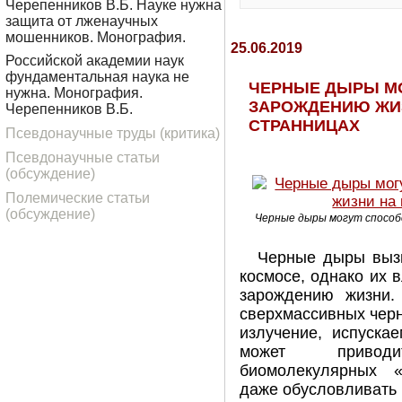
Черепенников В.Б. Науке нужна
защита от лженаучных
мошенников. Монография.
25.06.2019
Российской академии наук
фундаментальная наука не
ЧЕРНЫЕ ДЫРЫ М
нужна. Монография.
ЗАРОЖДЕНИЮ ЖИЗ
Черепенников В.Б.
СТРАННИЦАХ
Псевдонаучные труды (критика)
Псевдонаучные статьи
(обсуждение)
Полемические статьи
(обсуждение)
Черные дыры могут способ
Черные дыры выз
космосе, однако их 
зарождению жизни.
сверхмассивных черн
излучение, испуска
может привод
биомолекулярных «
даже обусловливать 