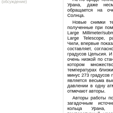
(обсуждение)
Урана, даже нес
обращается на оч
Солнца.
Новые снимки те
полученные при пом
Large Millimeter/sub
Large Telescope, 
Чили, впервые показ
составляет, соглас
градусов Цельсия. И
очень низкой по ста
котором множеств
температурах близк
минус 273 градусов 
является весьма вы
давлении в одну ат
отмечают авторы.
Авторы работы по
загадочным источ
кольца Урана, 