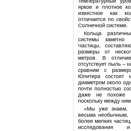
температурный уров
яркое и плотное ко
известное как ко
отличается по свойс
Солнечной системе.
Кольца различн
системы заметно 
Частицы, составля
размеры от неско
метров. В отличи
отсутствует пыль – 
сравним с размер
Юпитера состоят и
диаметром около одн
почти полностью со
даже не похоже н
поскольку между ним
«Мы уже знаем, 
весьма необычным, 
более мелких частиц,
исследования и