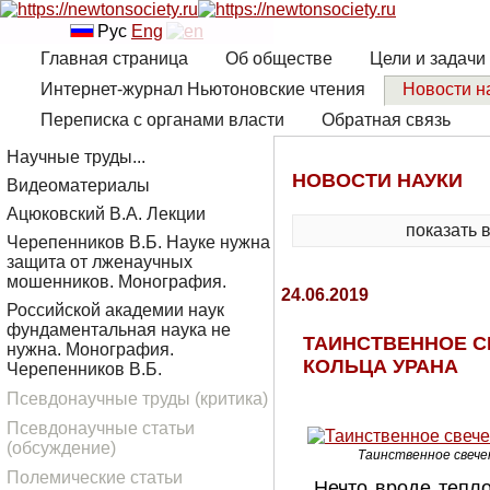
Рус
Eng
Главная страница
Об обществе
Цели и задачи
Интернет-журнал Ньютоновские чтения
Новости н
Переписка с органами власти
Обратная связь
Научные труды...
НОВОСТИ НАУКИ
Видеоматериалы
Ацюковский В.А. Лекции
показать 
Черепенников В.Б. Науке нужна
защита от лженаучных
мошенников. Монография.
24.06.2019
Российской академии наук
фундаментальная наука не
ТАИНСТВЕННОЕ С
нужна. Монография.
КОЛЬЦА УРАНА
Черепенников В.Б.
Псевдонаучные труды (критика)
Псевдонаучные статьи
(обсуждение)
Таинственное свече
Полемические статьи
Нечто вроде тепл