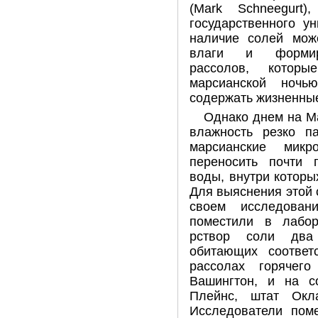
(Mark Schneegurt)
государственного у
наличие солей мож
влаги и формиро
рассолов, котор
марсианской ночь
содержать жизненны
Однако днем на М
влажность резко па
марсианские мик
переносить почти 
воды, внутри которы
Для выяснения этой 
своем исследован
поместили в лабор
рствор соли два
обитающих соответ
рассолах горячег
Вашингтон, и на с
Плейнс, штат Окл
Исследователи пом