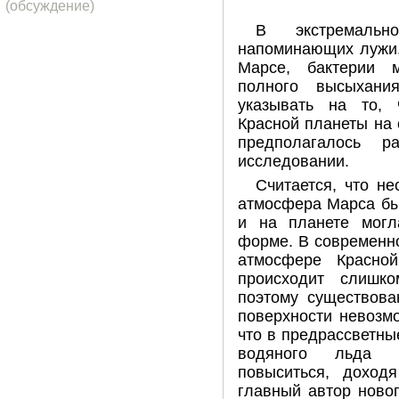
(обсуждение)
В экстремаль
напоминающих лужи,
Марсе, бактерии 
полного высыхани
указывать на то, 
Красной планеты на
предполагалось р
исследовании.
Считается, что н
атмосфера Марса бы
и на планете могл
форме. В современно
атмосфере Красно
происходит слишк
поэтому существов
поверхности невозм
что в предрассветны
водяного льда 
повыситься, доход
главный автор ново