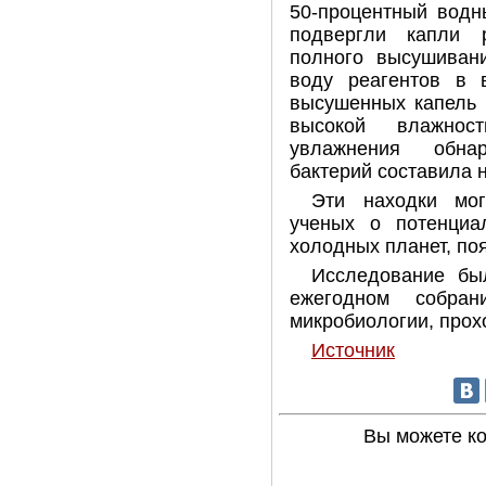
50-процентный водн
подвергли капли 
полного высушива
воду реагентов в в
высушенных капель 
высокой влажно
увлажнения обна
бактерий составила 
Эти находки мог
ученых о потенциа
холодных планет, по
Исследование бы
ежегодном собран
микробиологии, прох
Источник
Вы можете к