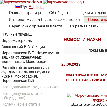
Рус
Eng
Главная страница
Об обществе
Цели и задачи
Интернет-журнал Ньютоновские чтения
Новости н
Переписка с органами власти
Обратная связь
Научные труды...
НОВОСТИ НАУКИ
Видеоматериалы
Ацюковский В.А. Лекции
показать 
Черепенников В.Б. Науке нужна
защита от лженаучных
мошенников. Монография.
23.06.2019
Российской академии наук
фундаментальная наука не
МАРСИАНСКИЕ МИ
нужна. Монография.
СОЛЕНЫХ ЛУЖАХ 
Черепенников В.Б.
Псевдонаучные труды (критика)
Псевдонаучные статьи
(обсуждение)
Полемические статьи
Марсианские микробы мо