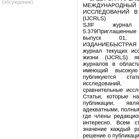
(обсуждение)
МЕЖДУНАРОДН
ИССЛЕДОВАНИЙ В
(IJCRLS)
SJIF журнал 
5.379Приглашенные 
выпуск 01, ян
ИЗДАНИЕБЫСТРАЯ 
журнал текущих ис
жизни (IJCRLS) я
журналов в област
имеющий высокую
публикуются ста
исследований, 
сравнительные иссл
Статьи, которые н
публикации, явл
адекватными, полным
где члены редакцио
интересно. Всем с
значение каждый р
решение о публикаци