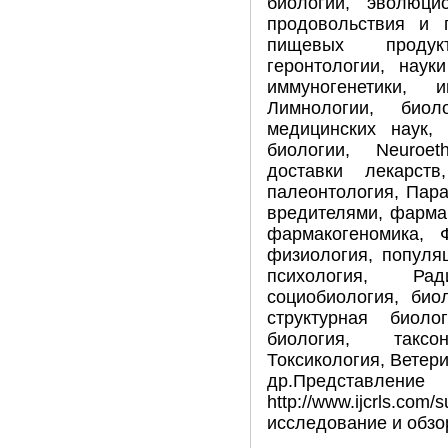
биологии, эволюцио
продовольствия и 
пищевых продукт
геронтологии, науки
иммуногенетики, и
Лимнологии, биол
медицинских наук, 
биологии, Neuroet
доставки лекарств
палеонтология, Пара
вредителями, фарма
фармакогеномика, Ф
физиология, популя
психология, Ради
социобиология, био
структурная биоло
биология, таксо
Токсикология, Ветери
др.Предст
http://www.ijcrls.co
исследование и обзор 