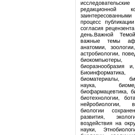
исследовательские
редакционной 
заинтересованным
процесс публикации
согласия рецензента
день.Важной Темой
важные темы аффе
анатомии, зоологии
астробиологии, пове
биокомпьютеры, 
биоразнообразия и,
Биоинформатика,
биоматериалы, би
наука, биомед
биофармацевтика, б
биотехнологии, бот
нейробиологии, в
биологии сохранен
развития, эколо
воздействия на окр
науки, Этнобиолог