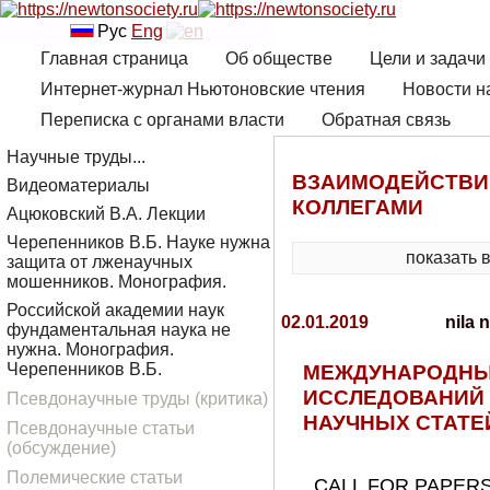
Рус
Eng
Главная страница
Об обществе
Цели и задачи
Интернет-журнал Ньютоновские чтения
Новости н
Переписка с органами власти
Обратная связь
Научные труды...
ВЗАИМОДЕЙСТВИ
Видеоматериалы
КОЛЛЕГАМИ
Ацюковский В.А. Лекции
Черепенников В.Б. Науке нужна
показать 
защита от лженаучных
мошенников. Монография.
Российской академии наук
02.01.2019
nila n
фундаментальная наука не
нужна. Монография.
МЕЖДУНАРОДНЫ
Черепенников В.Б.
ИССЛЕДОВАНИЙ
Псевдонаучные труды (критика)
НАУЧНЫХ СТАТЕ
Псевдонаучные статьи
(обсуждение)
Полемические статьи
CALL FOR PAPERS