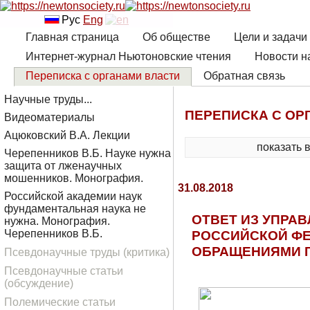
Рус
Eng
Главная страница
Об обществе
Цели и задачи
Интернет-журнал Ньютоновские чтения
Новости н
Переписка с органами власти
Обратная связь
Научные труды...
ПЕРЕПИСКА С ОР
Видеоматериалы
Ацюковский В.А. Лекции
показать 
Черепенников В.Б. Науке нужна
защита от лженаучных
мошенников. Монография.
31.08.2018
Российской академии наук
фундаментальная наука не
ОТВЕТ ИЗ УПРА
нужна. Монография.
РОССИЙСКОЙ ФЕ
Черепенников В.Б.
ОБРАЩЕНИЯМИ Г
Псевдонаучные труды (критика)
Псевдонаучные статьи
(обсуждение)
Полемические статьи