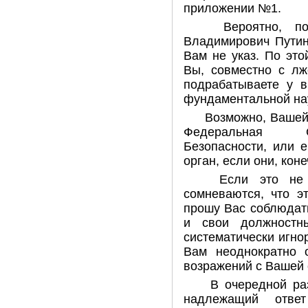
приложении №1.
Вероятно, по 
Владимирович Путин
Вам не указ. По это
Вы, совместно с л
подрабатываете у в
фундаментальной нау
Возможно, Вашей 
Федеральная С
Безопасности, или 
орган, если они, коне
Если это не т
сомневаются, что э
прошу Вас соблюдат
и свои должностн
систематически игнор
Вам неоднократно о
возражений с Вашей 
В очередной раз 
надлежащий отве