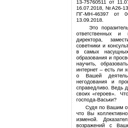
13-75760511 от 11.
16.07.2018, №А26-13
ПГ-МН-46397 от 0
13.09.2018.
Это поразительн
ответственных и 
директора, замес
советники и консуль
в самых насущных
образования и просв
научить, образоват
интернет – есть ли 
о Вашей деятельн
негодования и пр
справедливо. Ведь д
своих «героев». Что
господа-Васьки?
Судя по Вашим от
что Вы коллективно
изменой. Доказате
возражений с Ваш