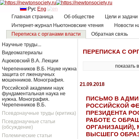
Рус
Eng
Главная страница
Об обществе
Цели и задачи
Интернет-журнал Ньютоновские чтения
Новости н
Переписка с органами власти
Обратная связь
Научные труды...
ПЕРЕПИСКА С ОР
Видеоматериалы
Ацюковский В.А. Лекции
показать 
Черепенников В.Б. Науке нужна
защита от лженаучных
мошенников. Монография.
21.09.2018
Российской академии наук
фундаментальная наука не
ПИСЬМО В АДМИ
нужна. Монография.
РОССИЙСКОЙ ФЕ
Черепенников В.Б.
ПРЕЗИДЕНТА РО
Псевдонаучные труды (критика)
РАБОТЕ С ОБРА
Псевдонаучные статьи
ОРГАНИЗАЦИЙ),
(обсуждение)
ВЫСШЕГО ОБРА
Полемические статьи