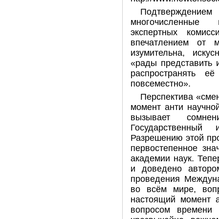
Подтверждени
многочисленные 
экспертных комисс
впечатлением от м
изумительна, искус
«рады представить 
распространять её
повсеместно».
Перспектива «сме
момент анти научно
вызывает сом
Государственный 
Разрешению этой пр
первостепенное зна
академии наук. Тепе
и доведено авторо
проведения Междун
во всём мире, во
настоящий момент а
вопросом времени 