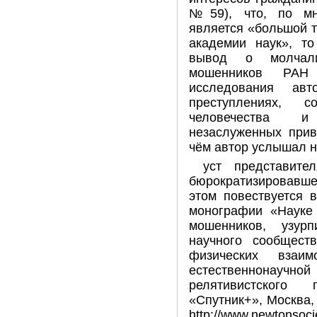
№59), что, по мн
является «большой т
академии наук», то
вывод о молчали
мошенников РАН
исследования авт
преступлениях, с
человечества и
незаслуженных прив
чём автор услышал н
уст представите
бюрократизировав
этом повествуется 
монографии «Науке
мошенников, узур
научного сообщест
физических взаим
естественнонаучной
релятивистского 
«Спутник+», Москва, 
http://www.newtonsoc