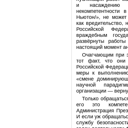
и насаждению «
некомпетентности 
Ньютон/», не может
как вредительство,
Российской Феде
враждебным госуд
развёрнуты работ
настоящий момент ан
Очагчающим при э
тот факт, что они
Российской Федераци
меры к выполнению
«смене доминирующ
научной парадиг
организации — верну
Только обращаться
его это компет
Администрация През
И если уж обращатьс
службу безопасност