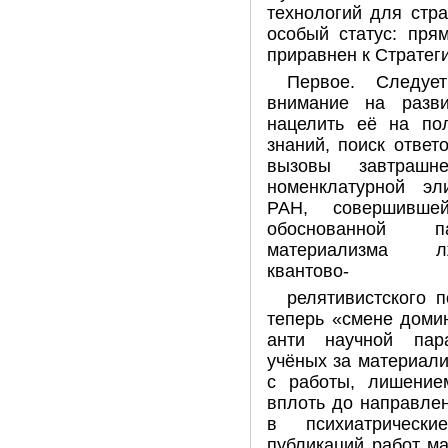
технологий для стра
особый статус: пря
приравнен к Стратег
Первое. Следуе
внимание на разви
нацелить её на по
знаний, поиск отве
вызовы завтрашн
номенклатурной э
РАН, совершивше
обоснованной па
материализма л
квантово-
релятивистского 
теперь «смене доми
анти научной пар
учёных за материали
с работы, лишение
вплоть до направле
в психиатрическ
публикаций работ м