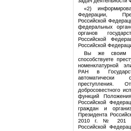
задач деятельности 
«2) информиров
Федерации, Пре
Российской Федераци
федеральных орган
органов государс
Российской Федера
Российской Федерац
Вы же своим б
способствуете прес
номенклатурной э
РАН в Государс
автоматически с
преступления. 
добросовестного ис
функций Положени
Российской Федера
граждан и организ
Президента Российс
2010 г. № 201 «
Российской Федера