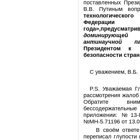
поставленных Прези
В.В. Путиным во
технологическо
Федера
года»,предусматри
доминирующей
антинаучной 
Президентом к 
безопасности стран
С уважением, В.Б.
P.S. Уважаемая Г
рассмотрения жалоб 
Обратите вни
бессодержательны
приложении: №13-П
№МН-5.71196 от 13.0
В своём ответе з
переписал глупости и