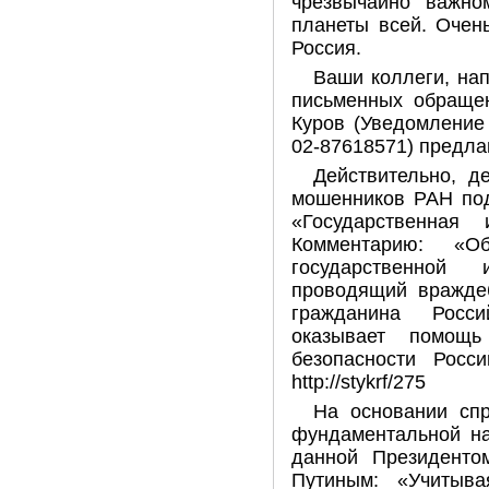
чрезвычайно важно
планеты всей. Очен
Россия.
Ваши коллеги, на
письменных обращен
Куров (Уведомление
02-87618571) предлаг
Действительно, д
мошенников РАН под
«Государственная
Комментарию: «
государственной 
проводящий враждеб
гражданина Росси
оказывает помощ
безопасности Росси
http://stykrf/275
На основании спр
фундаментальной на
данной Президенто
Путиным: «Учитыв