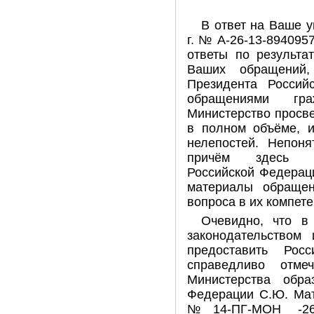
В ответ на Ваше у
г. № А-26-13-89409
ответы по результа
Ваших обращений,
Президента Россий
обращениями гр
Министерство просв
в полном объёме, и
нелепостей. Непоня
причём здесь М
Российской Федерац
материалы обращен
вопроса в их компет
Очевидно, что в
законодательством
предоставить Рос
справедливо отме
Министерства обра
Федерации С.Ю. Мат
№14-ПГ-МОН -260