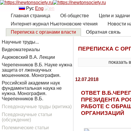
Рус
Eng
Главная страница
Об обществе
Цели и задачи
Интернет-журнал Ньютоновские чтения
Новости н
Переписка с органами власти
Обратная связь
Научные труды...
ПЕРЕПИСКА С ОР
Видеоматериалы
Ацюковский В.А. Лекции
показать 
Черепенников В.Б. Науке нужна
защита от лженаучных
мошенников. Монография.
12.07.2018
Российской академии наук
фундаментальная наука не
ОТВЕТ В.Б.ЧЕРЕ
нужна. Монография.
ПРЕЗИДЕНТА РО
Черепенников В.Б.
РАБОТЕ С ОБРА
Псевдонаучные труды (критика)
ОРГАНИЗАЦИЙ
Псевдонаучные статьи
(обсуждение)
Полемические статьи