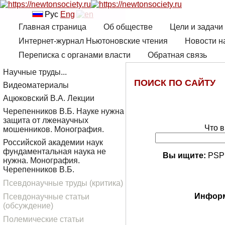
Рус
Eng
Главная страница
Об обществе
Цели и задачи
Интернет-журнал Ньютоновские чтения
Новости н
Переписка с органами власти
Обратная связь
Научные труды...
ПОИСК ПО САЙТУ
Видеоматериалы
Ацюковский В.А. Лекции
Черепенников В.Б. Науке нужна
защита от лженаучных
Что в
мошенников. Монография.
Российской академии наук
фундаментальная наука не
Вы ищите:
РЅР
нужна. Монография.
Черепенников В.Б.
Псевдонаучные труды (критика)
Информ
Псевдонаучные статьи
(обсуждение)
Полемические статьи