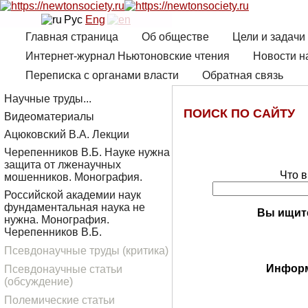
Рус
Eng
Главная страница
Об обществе
Цели и задачи
Интернет-журнал Ньютоновские чтения
Новости н
Переписка с органами власти
Обратная связь
Научные труды...
ПОИСК ПО САЙТУ
Видеоматериалы
Ацюковский В.А. Лекции
Черепенников В.Б. Науке нужна
защита от лженаучных
Что в
мошенников. Монография.
Российской академии наук
фундаментальная наука не
Вы ищит
нужна. Монография.
Черепенников В.Б.
Псевдонаучные труды (критика)
Информ
Псевдонаучные статьи
(обсуждение)
Полемические статьи