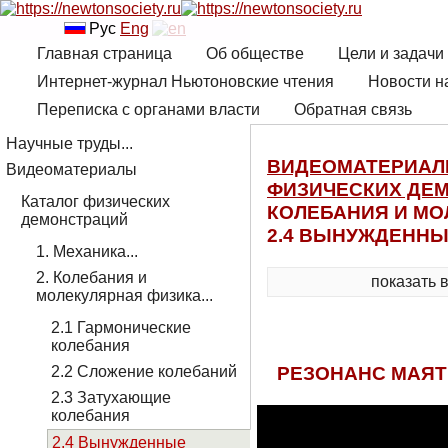
Рус
Eng
Главная страница
Об обществе
Цели и задачи
Интернет-журнал Ньютоновские чтения
Новости н
Переписка с органами власти
Обратная связь
Научные труды...
ВИДЕОМАТЕРИА
Видеоматериалы
ФИЗИЧЕСКИХ ДЕ
Каталог физических
КОЛЕБАНИЯ И МО
демонстраций
2.4 ВЫНУЖДЕННЫ
1. Механика...
2. Колебания и
показать 
молекулярная физика...
2.1 Гармонические
колебания
РЕЗОНАНС МАЯТ
2.2 Сложение колебаний
2.3 Затухающие
колебания
2.4 Вынужденные