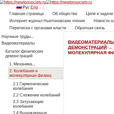
Рус
Eng
Главная страница
Об обществе
Цели и задачи
Интернет-журнал Ньютоновские чтения
Новости н
Переписка с органами власти
Обратная связь
Научные труды...
ВИДЕОМАТЕРИАЛ
Видеоматериалы
ДЕМОНСТРАЦИЙ
→ 
Каталог физических
МОЛЕКУЛЯРНАЯ Ф
демонстраций
1. Механика...
2. Колебания и
молекулярная физика
2.1 Гармонические
колебания
2.2 Сложение колебаний
2.3 Затухающие
колебания
2.4 Вынужденные