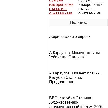
с двумя
измерениями
оказались
обитаемыми
Политика
Жириновский о евреях
А.Караулов. Момент истины:
"Убийство Сталина"
А.Караулов. Момент Истины.
Кто убил Сталина.
Продолжение.
BBC. Кто убил Сталина.
Художественно-
документальный фильм, 2004