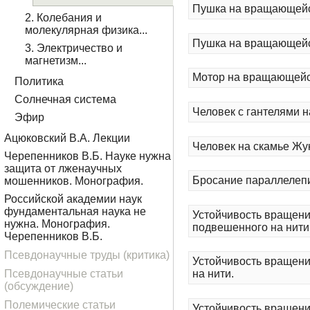
Пушка на вращающейс
2. Колебания и
молекулярная физика...
Пушка на вращающейс
3. Электричество и
магнетизм...
Мотор на вращающей
Политика
Солнечная система
Человек с гантелями н
Эфир
Ацюковский В.А. Лекции
Человек на скамье Жу
Черепенников В.Б. Науке нужна
защита от лженаучных
Бросание параллелеп
мошенников. Монография.
Российской академии наук
фундаментальная наука не
Устойчивость вращени
нужна. Монография.
подвешенного на нити
Черепенников В.Б.
Псевдонаучные труды (критика)
Устойчивость вращени
Псевдонаучные статьи
на нити.
(обсуждение)
Полемические статьи
Устойчивость вращени