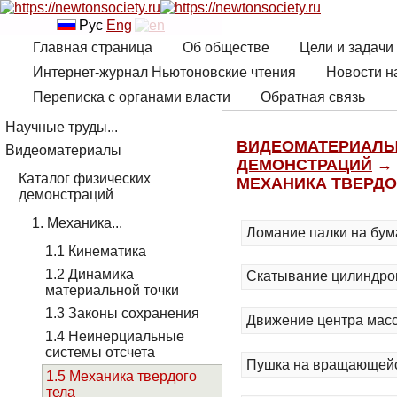
Рус
Eng
Главная страница
Об обществе
Цели и задачи
Интернет-журнал Ньютоновские чтения
Новости н
Переписка с органами власти
Обратная связь
Научные труды...
ВИДЕОМАТЕРИАЛ
Видеоматериалы
ДЕМОНСТРАЦИЙ
→ 
Каталог физических
МЕХАНИКА ТВЕРДО
демонстраций
1. Механика...
Ломание палки на бум
1.1 Кинематика
1.2 Динамика
Скатывание цилиндров
материальной точки
1.3 Законы сохранения
Движение центра масс
1.4 Неинерциальные
системы отсчета
Пушка на вращающейс
1.5 Механика твердого
тела