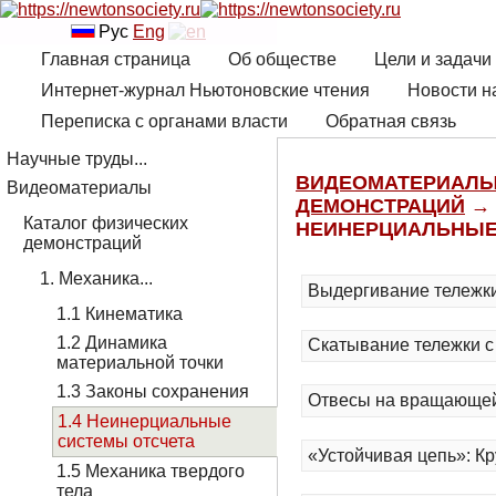
Рус
Eng
Главная страница
Об обществе
Цели и задачи
Интернет-журнал Ньютоновские чтения
Новости н
Переписка с органами власти
Обратная связь
Научные труды...
ВИДЕОМАТЕРИАЛ
Видеоматериалы
ДЕМОНСТРАЦИЙ
→ 
Каталог физических
НЕИНЕРЦИАЛЬНЫЕ
демонстраций
1. Механика...
Выдергивание тележки
1.1 Кинематика
1.2 Динамика
Скатывание тележки с
материальной точки
1.3 Законы сохранения
Отвесы на вращающе
1.4 Неинерциальные
системы отсчета
«Устойчивая цепь»: Кр
1.5 Механика твердого
тела