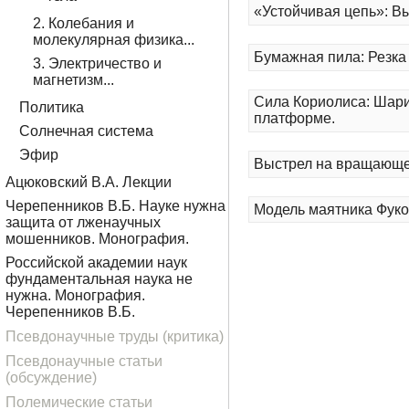
«Устойчивая цепь»: В
2. Колебания и
молекулярная физика...
Бумажная пила: Резка
3. Электричество и
магнетизм...
Сила Кориолиса: Шар
Политика
платформе.
Солнечная система
Эфир
Выстрел на вращающе
Ацюковский В.А. Лекции
Черепенников В.Б. Науке нужна
Модель маятника Фуко
защита от лженаучных
мошенников. Монография.
Российской академии наук
фундаментальная наука не
нужна. Монография.
Черепенников В.Б.
Псевдонаучные труды (критика)
Псевдонаучные статьи
(обсуждение)
Полемические статьи