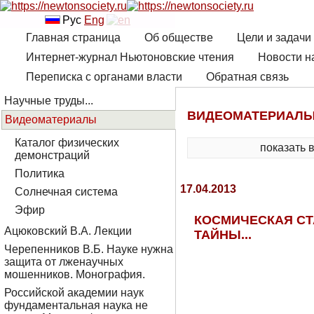
Рус
Eng
Главная страница
Об обществе
Цели и задачи
Интернет-журнал Ньютоновские чтения
Новости н
Переписка с органами власти
Обратная связь
Научные труды...
ВИДЕОМАТЕРИАЛ
Видеоматериалы
Каталог физических
показать 
демонстраций
Политика
17.04.2013
Солнечная система
Эфир
КОСМИЧЕСКАЯ СТ
Ацюковский В.А. Лекции
ТАЙНЫ...
Черепенников В.Б. Науке нужна
защита от лженаучных
мошенников. Монография.
Российской академии наук
фундаментальная наука не