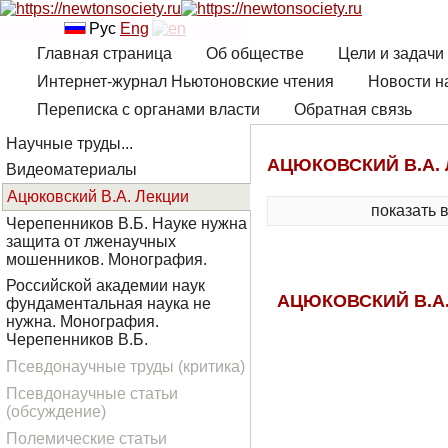
Рус
Eng
Главная страница
Об обществе
Цели и задачи
Интернет-журнал Ньютоновские чтения
Новости н
Переписка с органами власти
Обратная связь
Научные труды...
АЦЮКОВСКИЙ В.А.
Видеоматериалы
Ацюковский В.А. Лекции
показать 
Черепенников В.Б. Науке нужна
защита от лженаучных
мошенников. Монография.
Российской академии наук
АЦЮКОВСКИЙ В.А.
фундаментальная наука не
нужна. Монография.
Черепенников В.Б.
Псевдонаучные труды (критика)
Псевдонаучные статьи
(обсуждение)
Полемические статьи