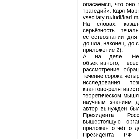
опасаемся, что оно
трагедий». Карл Мар
vsecitaty.ru›ludi/karl
На словах, казал
серьёзность печал
естествознании для
дошла, наконец, до 
приложение 2).
А на деле. Не 
объективного, все
рассмотрение обращ
течение сорока четы
исследования, по
квантово-реляти
теоретическом мышл
научным знаниям ди
автор вынужден был
Президента Рос
вышестоящую орга
приложен отчёт о д
Президента РФ