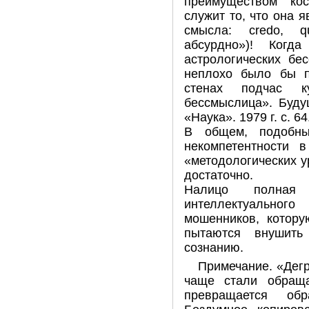
преимуществом ко
служит то, что она 
смысла: credo, q
абсурдно»)! Когд
астрологических бе
неплохо было бы п
стенах подчас к
бессмыслица». Буду
«Наука». 1979 г. с. 64
В общем, подобны
некомпетентности
«методологических у
достаточно.
Налицо полная
интеллектуальн
мошенников, котору
пытаются внушить
сознанию.
Примечание. «Дегр
чаще стали обраща
превращается об