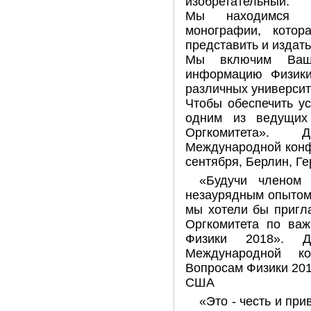
изобретательный.
Мы находимся п
монографии, кото
представить и издать
Мы включим Ваш
информацию Физики
различных университ
Чтобы обеспечить у
одним из ведущих
Оргкомитета». 
Международной конф
сентября, Берлин, Г
«Будучи членом
незаурядным опытом 
мы хотели бы пригла
Оргкомитета по ва
Физики 2018». Д
Международной к
Вопросам Физики 201
США
«Это - честь и пр