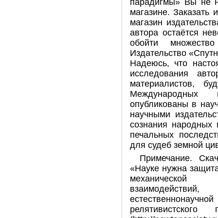
парадигмы» Вы не н
магазине. Заказать 
магазин издательств
автора остаётся не
обойти множество
Издательство «Спутн
Надеюсь, что наст
исследования авт
материалистов, бу
Международных 
опубликованы в нау
научными издательс
сознания народных 
печальных последст
для судеб земной ци
Примечание. Ска
«Науке нужна защит
механической
взаимодейст
естественнонаучной
релятивистского