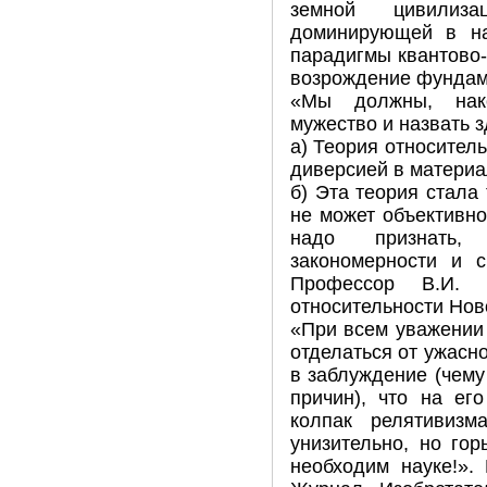
земной цивилиза
доминирующей в на
парадигмы квантово-
возрождение фундам
«Мы должны, нако
мужество и назвать 
а) Теория относител
диверсией в матери
б) Эта теория стала
не может объективн
надо признать,
закономерности и с
Профессор В.И. 
относительности Ново
«При всем уважении 
отделаться от ужасн
в заблуждение (чему
причин), что на ег
колпак релятивизм
унизительно, но го
необходим науке!».