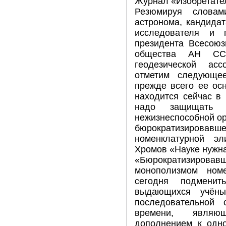
Журнал «Изобретате
Резюмируя словам
астронома, кандидат
исследователя и п
президента Всесоюз
общества АН ССС
геодезической ас
отметим следующее
прежде всего ее ос
находится сейчас в 
надо защищать
нежизнеспособной ор
бюрократизировавше
номенклатурной эл
Хромов «Науке нужна 
«Бюрократизир
монополизмом номе
сегодня подменит
выдающихся учёны
последовательной
времени, являю
дополнением к одн