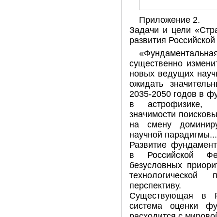
Приложение 2.
Задачи и цели «Стра
развития Российской
«Фундаментальн
существенно измени
новых ведущих науч
ожидать значитель
2035-2050 годов в 
в астрофизике, к
значимости поисков
на смену доминир
научной парадигмы...
Развитие фундамент
в Российской Ф
безусловных приори
технологической 
перспективу.
Существующая в Р
система оценки фу
расходится с мировой