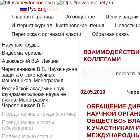
Рус
Eng
Главная страница
Об обществе
Цели и задачи
Интернет-журнал Ньютоновские чтения
Новости н
Переписка с органами власти
Обратная связь
Научные труды...
ВЗАИМОДЕЙСТВИ
Видеоматериалы
КОЛЛЕГАМИ
Ацюковский В.А. Лекции
Черепенников В.Б. Науке нужна
показать 
защита от лженаучных
мошенников. Монография.
Российской академии наук
02.05.2019
Чере
фундаментальная наука не
нужна. Монография.
ОБРАЩЕНИЕ ДИ
Черепенников В.Б.
НАУЧНОЙ ОРГА
Псевдонаучные труды (критика)
ОБЩЕСТВО» ВЛ
Псевдонаучные статьи
К УЧАСТНИКАМ 
(обсуждение)
МЕЖДУНАРОДНЫ
Полемические статьи