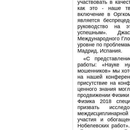
участвовать в качес
как это - наше т
включение в Оргком
является беспреце
руководство на э
успешным». Джас
Международного Гло
уровне по проблемам 
Мадрид, Испания.
«С представлени
работы: «Науке н
мошенников» мы хот
на нашей конферен
присутствие на кон
ценного знания мог
продвижении Физики 
Физика 2018 специ
призвать иссле
междисциплинарной 
участия и обогаще
Нобелевских работ».