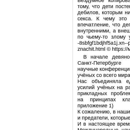
Бездумное копиров
тому, что дети пос
дебилов, которым ни
секса. К чему это 
впечатление, что д
внутренними, а вне
по чьему-то злому ум
-8sbfgf1bdjhf5a1j.xn--
znachit.html © https:
В начале девяно
Санкт-Петербурге
научные конференции
учёных со всего мира
Нас объединяла е
усилий учёных на р
прикладных проблем
на принципах кла
приложение 1)
К сожалению, в наши
и предатели, которые
И в настоящее врем
Международные нау