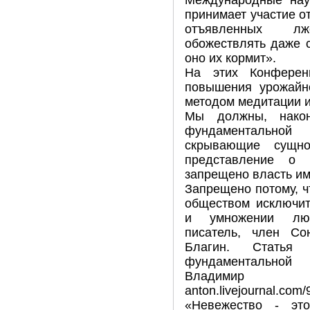
принимает участие 
отъявленных лж
обожествлять даже 
оно их кормит».
На этих Конферен
повышения урожайно
методом медитации и
Мы должны, након
фундаментальной 
скрывающие сущно
представление о 
запрещено власть и
Запрещено потому, ч
обществом исключит
и умножении люд
писатель, член Со
Благин. Стать
фундаментально
Владимир Пут
anton.livejournal.com
«Невежество - эт