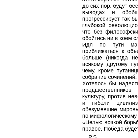
до сих пор, будут б
выводах и обобще
прогрессирует так б
глубокой революцио
что без философски
обойтись ни в коем с
Идя по пути мар
приближаться к объ
больше (никогда н
всякому другому пу
чему, кроме путани
собрание сочинений. И
Хотелось бы надеят
предшественников
культуру, против не
и гибели цивилиз
обезумевшие мировы
по мифологическому
«Целью всякой борь
правое. Победа буде
P.S.