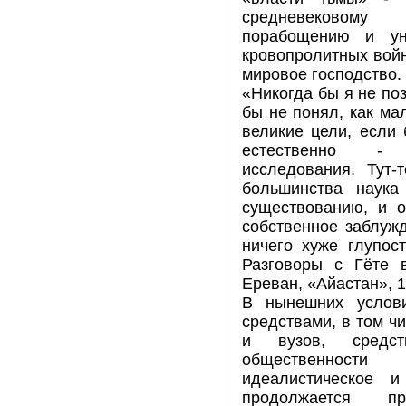
средневековому 
порабощению и ун
кровопролитных войн
мировое господство.
«Никогда бы я не по
бы не понял, как м
великие цели, если
естественно - 
исследования. Тут-
большинства наука
существованию, и о
собственное заблужд
ничего хуже глупос
Разговоры с Гёте 
Ереван, «Айастан», 19
В нынешних услови
средствами, в том ч
и вузов, средст
общественности 
идеалистическое и
продолжается п