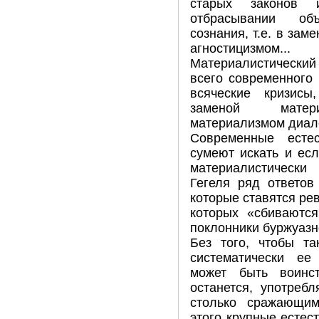
старых законов 
отбрасывании об
сознания, т.е. в за
агностицизмом...
Материалистический
всего современного 
всяческие кризис
заменой матери
материализмом диале
Современные естес
сумеют искать и ес
материалистическ
Гегеля ряд ответов
которые ставятся ре
которых «сбиваются
поклонники буржуазн
Без того, чтобы та
систематически ее
может быть воинс
останется, употреб
столько сражающим
этого крупные естест