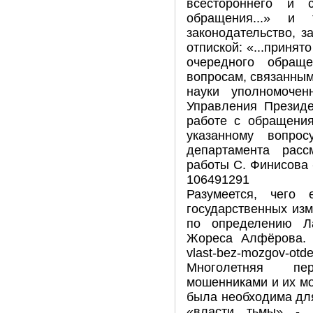
всестороннего и с
обращения...» и 
законодательство, 
отпиской: «...принят
очередного обращ
вопросам, связанны
науки уполномоче
Управления Президе
работе с обращения
указанному вопрос
департамента рас
работы С. Финисова 
106491291
Разумеется, чего
государственных изм
по определению Л
Жореса Алфёрова. (с
vlast-bez-mozgov-otdel
Многолетняя пе
мошенниками и их м
была необходима дл
«власти тьмы» - 