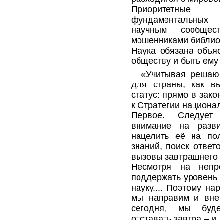
Приоритетные 
фундаментальных 
научным сообще
мошенниками библиом
Наука обязана объя
обществу и быть ему
«Учитывая решаю
для страны, как в
статус: прямо в зако
к Стратегии национа
Первое. Следует 
внимание на разви
нацелить её на по
знаний, поиск отве
вызовы завтрашнего 
Несмотря на непр
поддержать уровень
науку.... Поэтому н
мы направим и внеб
сегодня, мы буде
отставать завтра – и