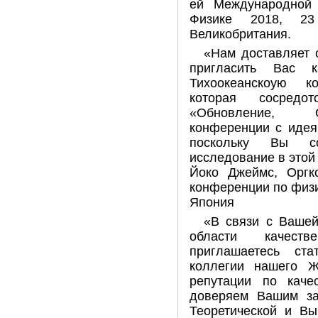
ей Международной
Физике 2018, 23
Великобритания.
«Нам доставляет 
пригласить Вас к
Тихоокеанскоую к
которая сосред
«Обновление, О
конференции с идея
поскольку Вы с
исследование в этой
Йоко Джеймс, Оргко
конференции по физик
Япония
«В связи с Вашей
области качест
приглашаетесь ста
коллегии нашего 
репутации по каче
доверяем Вашим за
Теоретической и Вы