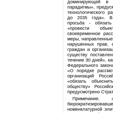
доминирующей в 
парадигмы», предус
технологического р
до 2035 года». В
просьба - обязат
«провести объе
своевременное расс
меры, направленные
нарушенных прав, 
граждан и организа
существу поставле
течение 30 дней», ка
Федерального закон
«О порядке рассмо
организаций Росс
«обязать объясни
обществу» Российс
предусмотрено Страт
Примечание. «
бюрократизировавше
номенклатурной эли