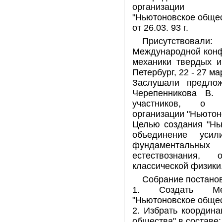
организации
"Ньютоновское обще
от 26.03. 93 г.
Присутствовал
Международной конф
механики твердых и
Петербург, 22 - 27 ма
Заслушали предлож
Черепенникова В. 
участников, о 
организации "Ньютон
Целью создания "Нь
объединение уси
фундаментальны
естествознания,
классической физики
Собрание постано
1. Создать Меж
"Ньютоновское общес
2. Избрать координ
общества" в составе: