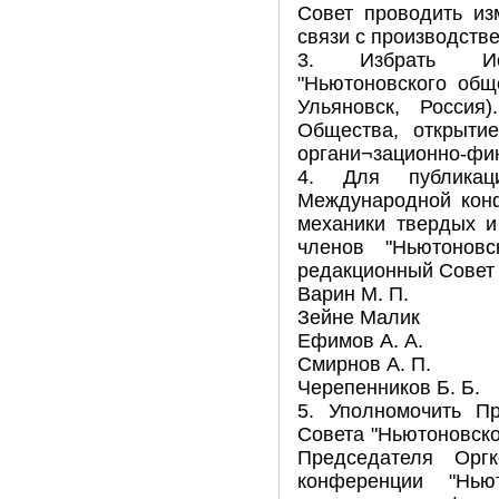
Совет проводить из
связи с производств
3. Избрать Исп
"Ньютоновского обще
Ульяновск, Россия
Общества, открытие
органи¬зационно-фин
4. Для публикац
Международной кон
механики твердых и
членов "Ньютоновс
редакционный Совет 
Варин M. П.
Зейне Малик
Ефимов А. А.
Смирнов А. П.
Черепенников Б. Б.
5. Уполномочить Пр
Совета "Ньютоновско
Председателя Оргк
конференции "Нь