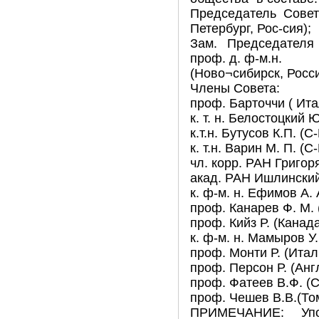
Председатель Совет
Петербург, Рос-сия);
Зам. Председателя
проф. д. ф-м.н.
(Ново¬сибирск, Росси
Члены Совета:
проф. Барточчи ( Ита
к. т. н. Белостоцкий Ю
к.т.н. Бутусов К.П. (С
к. т.н. Варин М. П. (С
чл. корр. РАН Григоря
акад. РАН Ишлинский 
к. ф-м. н. Ефимов А. 
проф. Канарев Ф. М. 
проф. Кийз Р. (Канада
к. ф-м. н. Мамыров У.
проф. Монти Р. (Итал
проф. Персон Р. (Анг
проф. Фатеев В.Ф. (С
проф. Чешев В.В.(Том
ПРИМЕЧАНИЕ: Упол