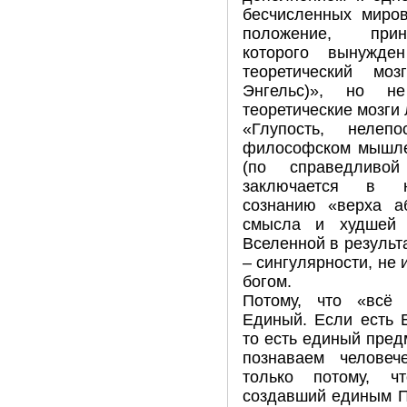
бесчисленных миров
положение, прин
которого вынужде
теоретический мо
Энгельс)», но н
теоретические мозги
«Глупость, нелеп
философском мышле
(по справедливо
заключается в н
сознанию «верха аб
смысла и худшей 
Вселенной в результ
– сингулярности, не
богом.
Потому, что «всё
Единый. Если есть 
то есть единый пред
познаваем человеч
только потому, ч
создавший единым П