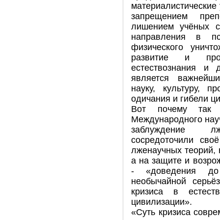
материалистические 
запрещением препо
лишением учёных с
направления в пс
физического уничто
развитие и про
естествознания и д
является важнейш
науку, культуру, п
одичания и гибели ц
Вот почему так 
Международного нау
заблуждение лж
сосредоточили сво
лженаучных теорий, к
а на защите и возр
- «доведения до
необычайной серьёз
кризиса в естест
цивилизации».
«Суть кризиса совре