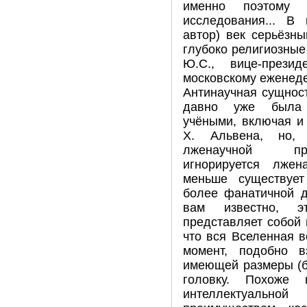
именно поэтому 
исследования... В 
автор) век серьёзн
глубоко религиозны
Ю.С., вице-прези
московскому еженеде
Антинаучная сущнос
давно уже была 
учёными, включая и
X. Альвена, но, 
лженаучной пра
игнорируется лже
меньше существует
более фанатичной д
вам известно, эт
представляет собой 
что вся Вселенная 
момент, подобно в
имеющей размеры (б
головку. Похоже
интеллектуальн