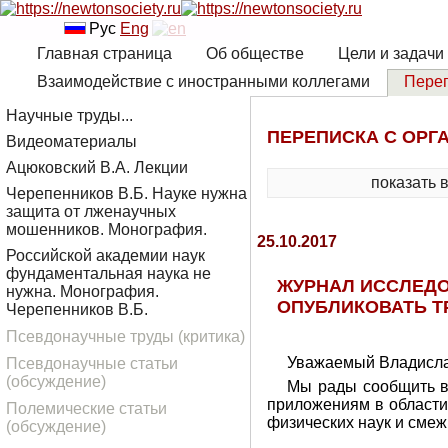
Рус
Eng
Главная страница
Об обществе
Цели и задачи
Взаимодействие с иностранными коллегами
Переп
Научные труды...
ПЕРЕПИСКА С ОРГ
Видеоматериалы
Ацюковский В.А. Лекции
показать 
Черепенников В.Б. Науке нужна
защита от лженаучных
мошенников. Монография.
25.10.2017
Российской академии наук
фундаментальная наука не
ЖУРНАЛ ИССЛЕДО
нужна. Монография.
ОПУБЛИКОВАТЬ Т
Черепенников В.Б.
Псевдонаучные труды (критика)
Уважаемый Владисла
Псевдонаучные статьи
(обсуждение)
Мы рады сообщить в
приложениям в области
Полемические статьи
физических наук и смеж
(обсуждение)