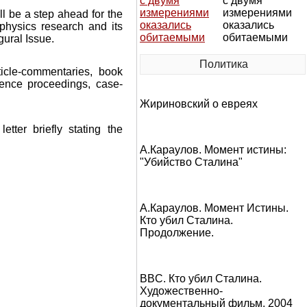
с двумя
измерениями
ll be a step ahead for the
оказались
physics research and its
обитаемыми
gural Issue.
Политика
ticle-commentaries, book
erence proceedings, case-
Жириновский о евреях
tter briefly stating the
.
А.Караулов. Момент истины:
"Убийство Сталина"
А.Караулов. Момент Истины.
Кто убил Сталина.
Продолжение.
BBC. Кто убил Сталина.
Художественно-
документальный фильм, 2004