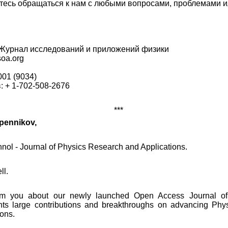
йтесь обращаться к нам с любыми вопросами, проблемами 
 Журнал исследований и приложений физики
soa.org
001 (9034)
 + 1-702-508-2676
***
pennikov,
nol - Journal of Physics Research and Applications.
ll.
rm you about our newly launched Open Access Journal o
hts large contributions and breakthroughs on advancing Phy
ions.