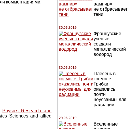
или комментариями.
вампир»
не отбрасывает
тени
30.06.2019
Французские
учёные
создали
металлический
водород
30.06.2019
Плесень в
космосе:
Грибки
оказались
почти
неуязвимы для
радиации
f
Physics Research and
sics Sciences and allied
29.06.2019
Вселенные