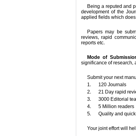
Being a reputed and po
development of the Journ
applied fields which does
Papers may be submitt
reviews, rapid communica
reports etc.
Mode of Submissio
significance of research,
Submit your next manu
1. 120 Journals
2. 21 Day rapid revi
3. 3000 Editorial te
4. 5 Million readers
5. Quality and quick 
Your joint effort will h