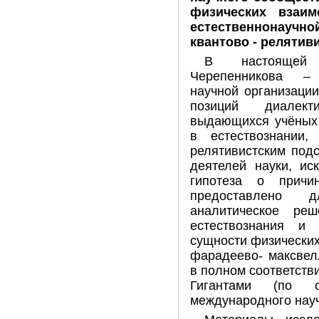
физических взаим
естественнонау
квантово - релятив
В настоящей 
Черепенникова –
научной организаци
позиций диалект
выдающихся учёных 
в естествознании, 
релятивистским под
деятелей науки, ис
гипотеза о причи
предоставлено 
аналитическое ре
естествознания и
сущности физически
фарадеево- максвел
в полном соответств
Гигантами (по 
международного науч