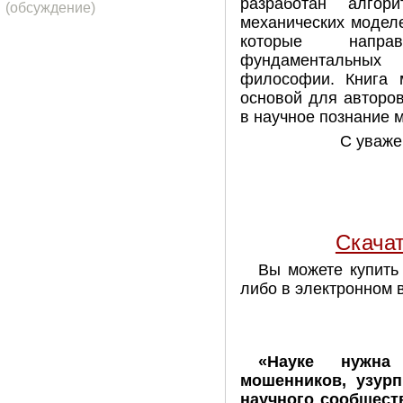
разработан алгор
(обсуждение)
механических модел
которые напр
фундаментальных 
философии. Книга м
основой для авторо
в научное познание 
С уваже
Скача
Вы можете купить
либо в электронном 
«Науке нужна
мошенников, узур
научного сообщест