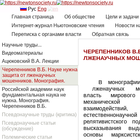
Рус
Eng
Главная страница
Об обществе
Цели и задачи
Интернет-журнал Ньютоновские чтения
Новости н
Переписка с органами власти
Обратная связь
Научные труды...
ЧЕРЕПЕННИКОВ В.Б
Видеоматериалы
ЛЖЕНАУЧНЫХ МОШ
Ацюковский В.А. Лекции
Черепенников В.Б. Науке нужна
защита от лженаучных
мошенников. Монография.
В монографи
лженаучных мо
Российской академии наук
фундаментальная наука не
власть мирового
нужна. Монография.
механической
Черепенников В.Б.
взаимодейст
Псевдонаучные труды (критика)
естественнонаучной
релятивистского п
Псевдонаучные статьи
высказывания выд
(обсуждение)
основы марксистс
Полемические статьи