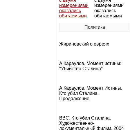
с двумя
измерениями
оказались
обитаемыми
Политика
Жириновский о евреях
А.Караулов. Момент истины:
"Убийство Сталина"
А.Караулов. Момент Истины.
Кто убил Сталина.
Продолжение.
BBC. Кто убил Сталина.
Художественно-
документальный фильм, 2004