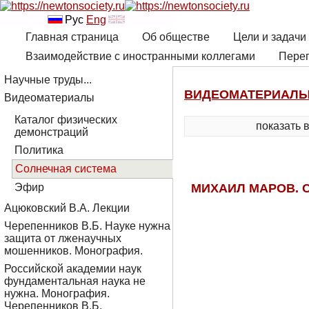
Рус
Eng
Главная страница
Об обществе
Цели и задачи
Взаимодействие с иностранными коллегами
Переп
Научные труды...
ВИДЕОМАТЕРИАЛ
Видеоматериалы
Каталог физических
показать 
демонстраций
Политика
Солнечная система
МИХАИЛ МАРОВ. С
Эфир
Ацюковский В.А. Лекции
Черепенников В.Б. Науке нужна
защита от лженаучных
мошенников. Монография.
Российской академии наук
фундаментальная наука не
нужна. Монография.
Черепенников В.Б.