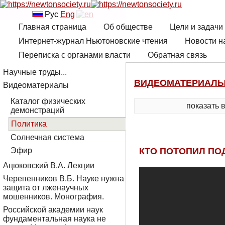
Рус
Eng
Главная страница
Об обществе
Цели и задачи
Интернет-журнал Ньютоновские чтения
Новости н
Переписка с органами власти
Обратная связь
Научные труды...
ВИДЕОМАТЕРИАЛ
Видеоматериалы
Каталог физических
показать 
демонстраций
Политика
Солнечная система
КТО ПОТОПИЛ ПОД
Эфир
Ацюковский В.А. Лекции
Черепенников В.Б. Науке нужна
защита от лженаучных
мошенников. Монография.
Российской академии наук
фундаментальная наука не