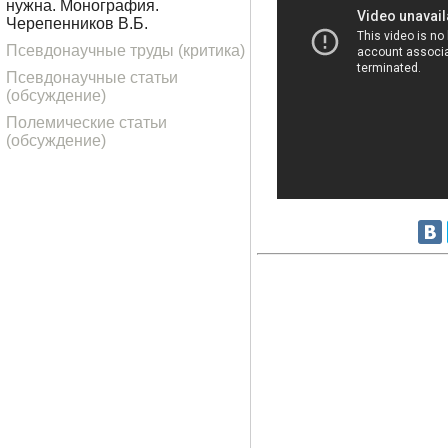
нужна. Монография.
Черепенников В.Б.
Псевдонаучные труды (критика)
Псевдонаучные статьи
(обсуждение)
Полемические статьи
(обсуждение)