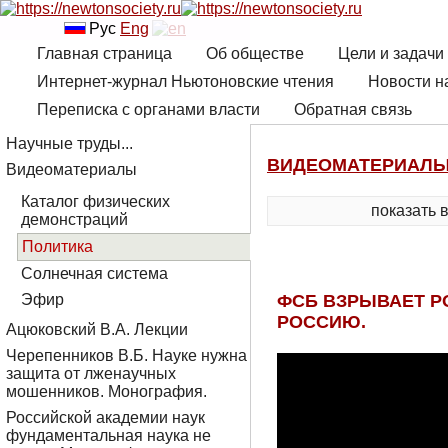
Рус
Eng
Главная страница
Об обществе
Цели и задачи
Интернет-журнал Ньютоновские чтения
Новости н
Переписка с органами власти
Обратная связь
Научные труды...
ВИДЕОМАТЕРИАЛ
Видеоматериалы
Каталог физических
показать 
демонстраций
Политика
Солнечная система
ФСБ ВЗРЫВАЕТ Р
Эфир
РОССИЮ.
Ацюковский В.А. Лекции
Черепенников В.Б. Науке нужна
защита от лженаучных
мошенников. Монография.
Российской академии наук
фундаментальная наука не