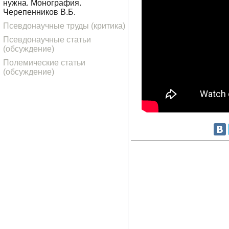
нужна. Монография.
Черепенников В.Б.
Псевдонаучные труды (критика)
Псевдонаучные статьи
(обсуждение)
Полемические статьи
(обсуждение)